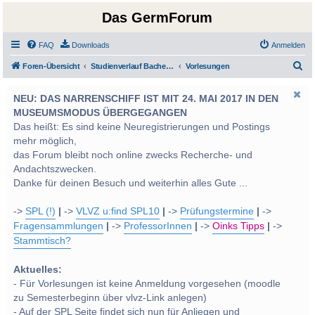
Das GermForum
FAQ
Downloads
Anmelden
S
Foren-Übersicht
Studienverlauf Bachelor-/Masterstudien sowie UF Deutsch
Vorlesungen
u
NEU: DAS NARRENSCHIFF IST MIT 24. MAI 2017 IN DEN
c
MUSEUMSMODUS ÜBERGEGANGEN
h
Das heißt: Es sind keine Neuregistrierungen und Postings
e
mehr möglich,
das Forum bleibt noch online zwecks Recherche- und
Andachtszwecken.
Danke für deinen Besuch und weiterhin alles Gute ...
->
SPL (!)
|
->
VLVZ u:find SPL10
|
->
Prüfungstermine
|
->
Fragensammlungen
|
->
ProfessorInnen
|
->
Oinks Tipps
|
->
Stammtisch?
Aktuelles:
- Für Vorlesungen ist keine Anmeldung vorgesehen (moodle
zu Semesterbeginn über vlvz-Link anlegen)
- Auf der SPL Seite findet sich nun für Anliegen und