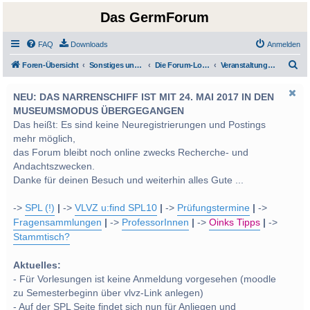
Das GermForum
FAQ
Downloads
Anmelden
S
Foren-Übersicht
Sonstiges und Diverses - Privatimes und Soziales
Die Forum-Lounge: Privatimes und Soziales
Veranstaltungen und Termine
u
NEU: DAS NARRENSCHIFF IST MIT 24. MAI 2017 IN DEN
c
MUSEUMSMODUS ÜBERGEGANGEN
h
Das heißt: Es sind keine Neuregistrierungen und Postings
e
mehr möglich,
das Forum bleibt noch online zwecks Recherche- und
Andachtszwecken.
Danke für deinen Besuch und weiterhin alles Gute ...
->
SPL (!)
|
->
VLVZ u:find SPL10
|
->
Prüfungstermine
|
->
Fragensammlungen
|
->
ProfessorInnen
|
->
Oinks Tipps
|
->
Stammtisch?
Aktuelles:
- Für Vorlesungen ist keine Anmeldung vorgesehen (moodle
zu Semesterbeginn über vlvz-Link anlegen)
- Auf der SPL Seite findet sich nun für Anliegen und