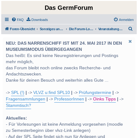
Das GermForum
FAQ
Downloads
Anmelden
S
Foren-Übersicht
Sonstiges und Diverses - Privatimes und Soziales
Die Forum-Lounge: Privatimes und Soziales
Veranstaltungen und Termine
u
NEU: DAS NARRENSCHIFF IST MIT 24. MAI 2017 IN DEN
c
MUSEUMSMODUS ÜBERGEGANGEN
h
Das heißt: Es sind keine Neuregistrierungen und Postings
e
mehr möglich,
das Forum bleibt noch online zwecks Recherche- und
Andachtszwecken.
Danke für deinen Besuch und weiterhin alles Gute ...
->
SPL (!)
|
->
VLVZ u:find SPL10
|
->
Prüfungstermine
|
->
Fragensammlungen
|
->
ProfessorInnen
|
->
Oinks Tipps
|
->
Stammtisch?
Aktuelles:
- Für Vorlesungen ist keine Anmeldung vorgesehen (moodle
zu Semesterbeginn über vlvz-Link anlegen)
- Auf der SPL Seite findet sich nun für Anliegen und