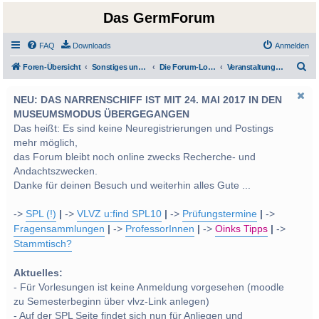
Das GermForum
FAQ
Downloads
Anmelden
S
Foren-Übersicht
Sonstiges und Diverses - Privatimes und Soziales
Die Forum-Lounge: Privatimes und Soziales
Veranstaltungen und Termine
u
NEU: DAS NARRENSCHIFF IST MIT 24. MAI 2017 IN DEN
c
MUSEUMSMODUS ÜBERGEGANGEN
h
Das heißt: Es sind keine Neuregistrierungen und Postings
e
mehr möglich,
das Forum bleibt noch online zwecks Recherche- und
Andachtszwecken.
Danke für deinen Besuch und weiterhin alles Gute ...
->
SPL (!)
|
->
VLVZ u:find SPL10
|
->
Prüfungstermine
|
->
Fragensammlungen
|
->
ProfessorInnen
|
->
Oinks Tipps
|
->
Stammtisch?
Aktuelles:
- Für Vorlesungen ist keine Anmeldung vorgesehen (moodle
zu Semesterbeginn über vlvz-Link anlegen)
- Auf der SPL Seite findet sich nun für Anliegen und