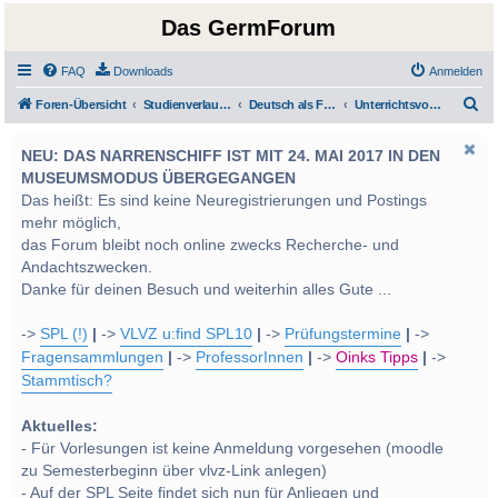
Das GermForum
FAQ
Downloads
Anmelden
S
Foren-Übersicht
Studienverlauf Bachelor-/Masterstudien sowie UF Deutsch
Deutsch als Fremd-/Zweitsprache
Unterrichtsvorbereitungen DaF/DaZ
u
NEU: DAS NARRENSCHIFF IST MIT 24. MAI 2017 IN DEN
c
MUSEUMSMODUS ÜBERGEGANGEN
h
Das heißt: Es sind keine Neuregistrierungen und Postings
e
mehr möglich,
das Forum bleibt noch online zwecks Recherche- und
Andachtszwecken.
Danke für deinen Besuch und weiterhin alles Gute ...
->
SPL (!)
|
->
VLVZ u:find SPL10
|
->
Prüfungstermine
|
->
Fragensammlungen
|
->
ProfessorInnen
|
->
Oinks Tipps
|
->
Stammtisch?
Aktuelles:
- Für Vorlesungen ist keine Anmeldung vorgesehen (moodle
zu Semesterbeginn über vlvz-Link anlegen)
- Auf der SPL Seite findet sich nun für Anliegen und