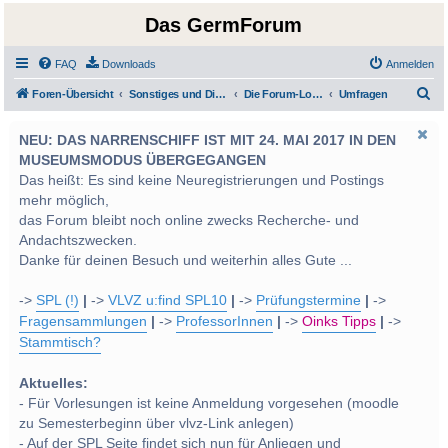
Das GermForum
FAQ
Downloads
Anmelden
S
Foren-Übersicht
Sonstiges und Diverses - Privatimes und Soziales
Die Forum-Lounge: Privatimes und Soziales
Umfragen
u
NEU: DAS NARRENSCHIFF IST MIT 24. MAI 2017 IN DEN
c
MUSEUMSMODUS ÜBERGEGANGEN
h
Das heißt: Es sind keine Neuregistrierungen und Postings
e
mehr möglich,
das Forum bleibt noch online zwecks Recherche- und
Andachtszwecken.
Danke für deinen Besuch und weiterhin alles Gute ...
->
SPL (!)
|
->
VLVZ u:find SPL10
|
->
Prüfungstermine
|
->
Fragensammlungen
|
->
ProfessorInnen
|
->
Oinks Tipps
|
->
Stammtisch?
Aktuelles:
- Für Vorlesungen ist keine Anmeldung vorgesehen (moodle
zu Semesterbeginn über vlvz-Link anlegen)
- Auf der SPL Seite findet sich nun für Anliegen und