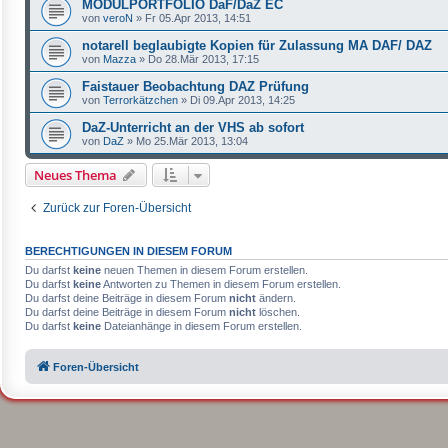
MODULPORTFOLIO DaF/DaZ EC
von
veroN
»
Fr 05.Apr 2013, 14:51
notarell beglaubigte Kopien für Zulassung MA DAF/ DAZ
von
Mazza
»
Do 28.Mär 2013, 17:15
Faistauer Beobachtung DAZ Prüfung
von
Terrorkätzchen
»
Di 09.Apr 2013, 14:25
DaZ-Unterricht an der VHS ab sofort
von
DaZ
»
Mo 25.Mär 2013, 13:04
Neues Thema
Zurück zur Foren-Übersicht
BERECHTIGUNGEN IN DIESEM FORUM
Du darfst
keine
neuen Themen in diesem Forum erstellen.
Du darfst
keine
Antworten zu Themen in diesem Forum erstellen.
Du darfst deine Beiträge in diesem Forum
nicht
ändern.
Du darfst deine Beiträge in diesem Forum
nicht
löschen.
Du darfst
keine
Dateianhänge in diesem Forum erstellen.
Foren-Übersicht