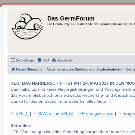
Das GermForum
Die Community für Studierende der Germanistik an der Uni
Schnellzugriff
FAQ
Downloads
Foren-Übersicht
Allgemeines zum Studium und Studentenleben
Deuts
NEU: DAS NARRENSCHIFF IST MIT 24. MAI 2017 IN DEN
Das heißt: Es sind keine Neuregistrierungen und Postings mehr 
das Forum bleibt noch online zwecks Recherche- und Andachtsz
Danke für deinen Besuch und weiterhin alles Gute ...
->
SPL (!)
|
->
VLVZ u:find SPL10
|
->
Prüfungstermine
|
->
Frage
Aktuelles:
- Für Vorlesungen ist keine Anmeldung vorgesehen (moodle zu S