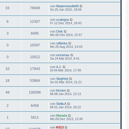
von
Mademoiselle89
33
76949
So 25.Jan 2015, 18:56
von
scalogna
6
12307
Fr 12.Dez 2014, 18:43
von
Oink
3
8495
Mo 06.Okt 2014, 22:57
von
raflanka
0
10597
Mo 25.Aug 2014, 13:43
von
extramax
0
10012
Sa 24.Mai 2014, 9:41
von
A.J.
10
17943
Di 04.Mär 2014, 17:49
von
Siegfried
18
53864
So 02.Mär 2014, 21:21
von
Kirsten
49
100596
Mi 08.Jan 2014, 22:13
von
Stella A
2
6458
Mi 01.Jan 2014, 20:22
von
Marada
1
5611
Mo 09.Dez 2013, 12:49
von
K013