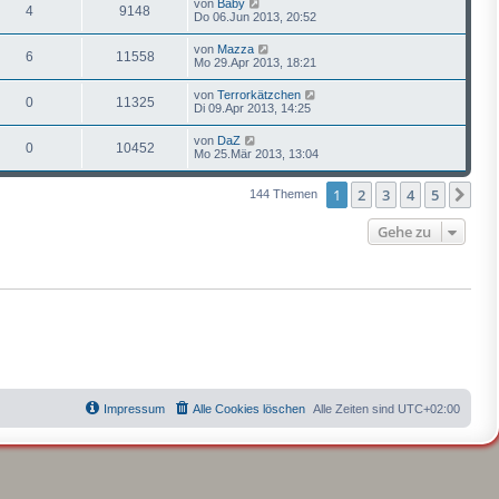
von
Baby
4
9148
Do 06.Jun 2013, 20:52
von
Mazza
6
11558
Mo 29.Apr 2013, 18:21
von
Terrorkätzchen
0
11325
Di 09.Apr 2013, 14:25
von
DaZ
0
10452
Mo 25.Mär 2013, 13:04
1
2
3
4
5
Näc
144 Themen
Gehe zu
Impressum
Alle Cookies löschen
Alle Zeiten sind
UTC+02:00