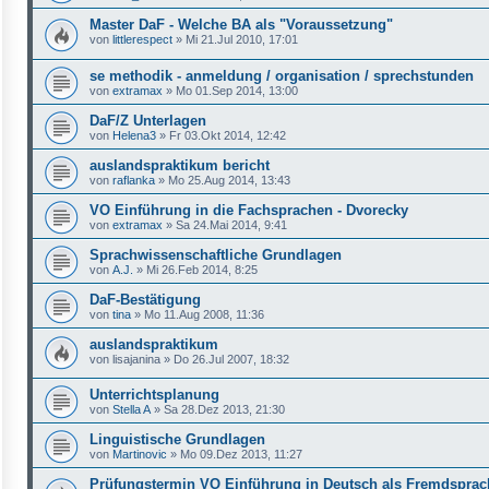
Master DaF - Welche BA als "Voraussetzung"
von
littlerespect
»
Mi 21.Jul 2010, 17:01
se methodik - anmeldung / organisation / sprechstunden
von
extramax
»
Mo 01.Sep 2014, 13:00
DaF/Z Unterlagen
von
Helena3
»
Fr 03.Okt 2014, 12:42
auslandspraktikum bericht
von
raflanka
»
Mo 25.Aug 2014, 13:43
VO Einführung in die Fachsprachen - Dvorecky
von
extramax
»
Sa 24.Mai 2014, 9:41
Sprachwissenschaftliche Grundlagen
von
A.J.
»
Mi 26.Feb 2014, 8:25
DaF-Bestätigung
von
tina
»
Mo 11.Aug 2008, 11:36
auslandspraktikum
von
lisajanina
»
Do 26.Jul 2007, 18:32
Unterrichtsplanung
von
Stella A
»
Sa 28.Dez 2013, 21:30
Linguistische Grundlagen
von
Martinovic
»
Mo 09.Dez 2013, 11:27
Prüfungstermin VO Einführung in Deutsch als Fremdsprac