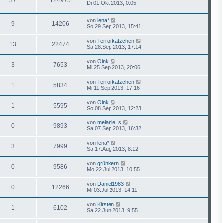
37
124975
Di 01.Okt 2013, 0:05
von
lena*
9
14206
So 29.Sep 2013, 15:41
von
Terrorkätzchen
13
22474
Sa 28.Sep 2013, 17:14
von
Oink
3
7653
Mi 25.Sep 2013, 20:06
von
Terrorkätzchen
1
5834
Mi 11.Sep 2013, 17:16
von
Oink
1
5595
So 08.Sep 2013, 12:23
von
melanie_s
0
9893
Sa 07.Sep 2013, 16:32
von
lena*
3
7999
Sa 17.Aug 2013, 8:12
von
grünkern
0
9586
Mo 22.Jul 2013, 10:55
von
Daniel1983
0
12266
Mi 03.Jul 2013, 14:11
von
Kirsten
1
6102
Sa 22.Jun 2013, 9:55