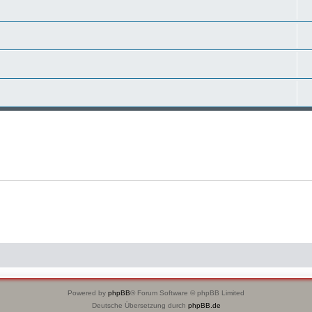
Powered by
phpBB
® Forum Software © phpBB Limited
Deutsche Übersetzung durch
phpBB.de