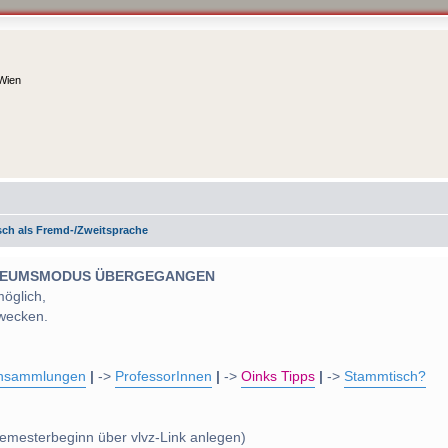
 Wien
ch als Fremd-/Zweitsprache
 MUSEUMSMODUS ÜBERGEGANGEN
möglich,
wecken.
nsammlungen
|
->
ProfessorInnen
|
->
Oinks Tipps
|
->
Stammtisch?
emesterbeginn über vlvz-Link anlegen)