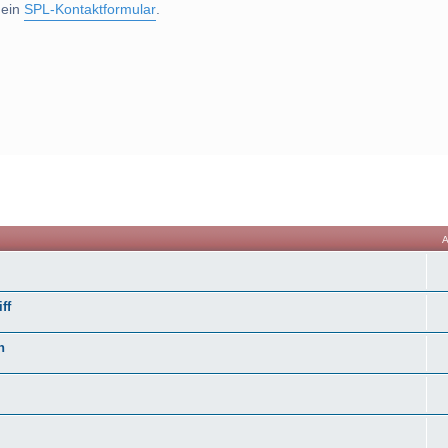
 ein
SPL-Kontaktformular
.
he
ff
n