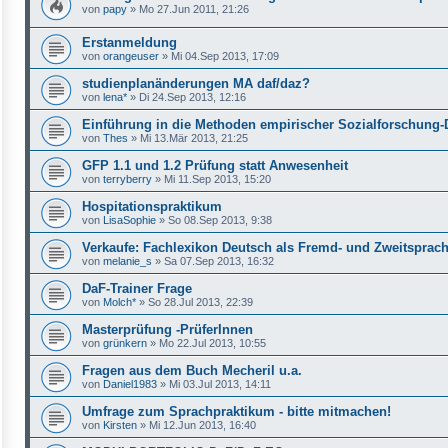
von
papy
»
Mo 27.Jun 2011, 21:26
Erstanmeldung
von
orangeuser
»
Mi 04.Sep 2013, 17:09
studienplanänderungen MA daf/daz?
von
lena*
»
Di 24.Sep 2013, 12:16
Einführung in die Methoden empirischer Sozialforschung-
von
Thes
»
Mi 13.Mär 2013, 21:25
GFP 1.1 und 1.2 Prüfung statt Anwesenheit
von
terryberry
»
Mi 11.Sep 2013, 15:20
Hospitationspraktikum
von
LisaSophie
»
So 08.Sep 2013, 9:38
Verkaufe: Fachlexikon Deutsch als Fremd- und Zweitsprac
von
melanie_s
»
Sa 07.Sep 2013, 16:32
DaF-Trainer Frage
von
Molch*
»
So 28.Jul 2013, 22:39
Masterprüfung -PrüferInnen
von
grünkern
»
Mo 22.Jul 2013, 10:55
Fragen aus dem Buch Mecheril u.a.
von
Daniel1983
»
Mi 03.Jul 2013, 14:11
Umfrage zum Sprachpraktikum - bitte mitmachen!
von
Kirsten
»
Mi 12.Jun 2013, 16:40