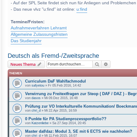
- Auf der SPL Seite findet sich nun für Anliegen und Problemchen
- Das neue vlvz "u:find" ist online:
u:find
Termine/Fristen:
Aufnahmeverfahren Lehramt
Allgemeine Zulassungsfristen
Das Studienjahr
Deutsch als Fremd-/Zweitsprache
Suche
Erweiterte Suc
Neues Thema
THEMEN
Curriculum DaF Wahlfachmodul
von
safyetou
»
Fr 05.Feb 2016, 14:42
Verwirrung zu Freitextfragen zur Steop ( DAF / DAZ ) - Begri
von
dasos
»
Mi 09.Dez 2015, 16:48
Prüfung zur VO Interkulturelle Kommunikation/ Boeckman
von
chri_d
»
Mi 22.Apr 2015, 16:59
0 Punkte für PA Studienprozessportfolio??
von
Katzenliebe
»
Sa 27.Sep 2014, 20:45
Master daf/daz: Modul 3, SE mit 6 ECTS wie nachholen?
von
chri_d
»
Mi 11.Feb 2015, 16:07