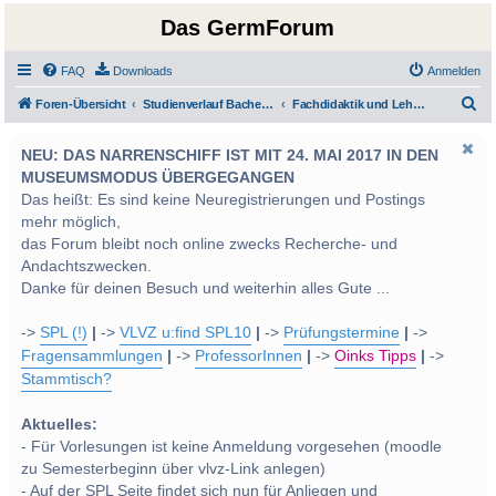
Das GermForum
FAQ
Downloads
Anmelden
S
Foren-Übersicht
Studienverlauf Bachelor-/Masterstudien sowie UF Deutsch
Fachdidaktik und LehrerInnenbildung
u
NEU: DAS NARRENSCHIFF IST MIT 24. MAI 2017 IN DEN
c
MUSEUMSMODUS ÜBERGEGANGEN
h
Das heißt: Es sind keine Neuregistrierungen und Postings
e
mehr möglich,
das Forum bleibt noch online zwecks Recherche- und
Andachtszwecken.
Danke für deinen Besuch und weiterhin alles Gute ...
->
SPL (!)
|
->
VLVZ u:find SPL10
|
->
Prüfungstermine
|
->
Fragensammlungen
|
->
ProfessorInnen
|
->
Oinks Tipps
|
->
Stammtisch?
Aktuelles:
- Für Vorlesungen ist keine Anmeldung vorgesehen (moodle
zu Semesterbeginn über vlvz-Link anlegen)
- Auf der SPL Seite findet sich nun für Anliegen und