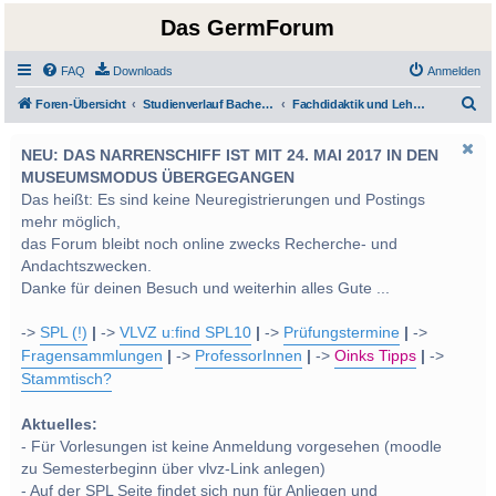
Das GermForum
FAQ
Downloads
Anmelden
S
Foren-Übersicht
Studienverlauf Bachelor-/Masterstudien sowie UF Deutsch
Fachdidaktik und LehrerInnenbildung
u
NEU: DAS NARRENSCHIFF IST MIT 24. MAI 2017 IN DEN
c
MUSEUMSMODUS ÜBERGEGANGEN
h
Das heißt: Es sind keine Neuregistrierungen und Postings
e
mehr möglich,
das Forum bleibt noch online zwecks Recherche- und
Andachtszwecken.
Danke für deinen Besuch und weiterhin alles Gute ...
->
SPL (!)
|
->
VLVZ u:find SPL10
|
->
Prüfungstermine
|
->
Fragensammlungen
|
->
ProfessorInnen
|
->
Oinks Tipps
|
->
Stammtisch?
Aktuelles:
- Für Vorlesungen ist keine Anmeldung vorgesehen (moodle
zu Semesterbeginn über vlvz-Link anlegen)
- Auf der SPL Seite findet sich nun für Anliegen und