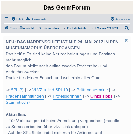
Das GermForum
FAQ
Downloads
Anmelden
S
Foren-Übersicht
Studienverlauf Bachelor-/Masterstudien sowie UF Deutsch
Fachdidaktik und LehrerInnenbildung
LVs vor SS 2011
u
NEU: DAS NARRENSCHIFF IST MIT 24. MAI 2017 IN DEN
c
MUSEUMSMODUS ÜBERGEGANGEN
h
Das heißt: Es sind keine Neuregistrierungen und Postings
e
mehr möglich,
das Forum bleibt noch online zwecks Recherche- und
Andachtszwecken.
Danke für deinen Besuch und weiterhin alles Gute ...
->
SPL (!)
|
->
VLVZ u:find SPL10
|
->
Prüfungstermine
|
->
Fragensammlungen
|
->
ProfessorInnen
|
->
Oinks Tipps
|
->
Stammtisch?
Aktuelles:
- Für Vorlesungen ist keine Anmeldung vorgesehen (moodle
zu Semesterbeginn über vlvz-Link anlegen)
- Auf der SPL Seite findet sich nun für Anliegen und