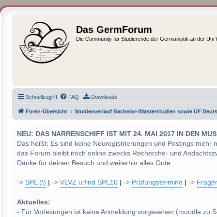
Das GermForum
Die Community für Studierende der Germanistik an der Uni
Schnellzugriff
FAQ
Downloads
Foren-Übersicht
Studienverlauf Bachelor-/Masterstudien sowie UF Deut
NEU: DAS NARRENSCHIFF IST MIT 24. MAI 2017 IN DEN
Das heißt: Es sind keine Neuregistrierungen und Postings mehr 
das Forum bleibt noch online zwecks Recherche- und Andachtsz
Danke für deinen Besuch und weiterhin alles Gute ...
->
SPL (!)
|
->
VLVZ u:find SPL10
|
->
Prüfungstermine
|
->
Frage
Aktuelles:
- Für Vorlesungen ist keine Anmeldung vorgesehen (moodle zu S