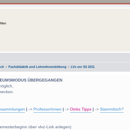
 Wien
sch
Fachdidaktik und LehrerInnenbildung
LVs vor SS 2011
 MUSEUMSMODUS ÜBERGEGANGEN
möglich,
wecken.
nsammlungen
|
->
ProfessorInnen
|
->
Oinks Tipps
|
->
Stammtisch?
emesterbeginn über vlvz-Link anlegen)