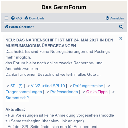
Das GermForum
FAQ
Downloads
Anmelden
S
Foren-Übersicht
u
NEU: DAS NARRENSCHIFF IST MIT 24. MAI 2017 IN DEN
c
MUSEUMSMODUS ÜBERGEGANGEN
h
Das heißt: Es sind keine Neuregistrierungen und Postings
e
mehr möglich,
das Forum bleibt noch online zwecks Recherche- und
Andachtszwecken.
Danke für deinen Besuch und weiterhin alles Gute ...
->
SPL (!)
|
->
VLVZ u:find SPL10
|
->
Prüfungstermine
|
->
Fragensammlungen
|
->
ProfessorInnen
|
->
Oinks Tipps
|
->
Stammtisch?
Aktuelles:
- Für Vorlesungen ist keine Anmeldung vorgesehen (moodle
zu Semesterbeginn über vlvz-Link anlegen)
- Auf der SPL Seite findet sich nun für Anliegen und