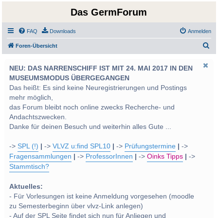
Das GermForum
FAQ
Downloads
Anmelden
S
Foren-Übersicht
u
NEU: DAS NARRENSCHIFF IST MIT 24. MAI 2017 IN DEN
c
MUSEUMSMODUS ÜBERGEGANGEN
h
Das heißt: Es sind keine Neuregistrierungen und Postings
e
mehr möglich,
das Forum bleibt noch online zwecks Recherche- und
Andachtszwecken.
Danke für deinen Besuch und weiterhin alles Gute ...
->
SPL (!)
|
->
VLVZ u:find SPL10
|
->
Prüfungstermine
|
->
Fragensammlungen
|
->
ProfessorInnen
|
->
Oinks Tipps
|
->
Stammtisch?
Aktuelles:
- Für Vorlesungen ist keine Anmeldung vorgesehen (moodle
zu Semesterbeginn über vlvz-Link anlegen)
- Auf der SPL Seite findet sich nun für Anliegen und