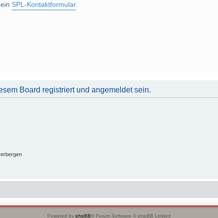
 ein
SPL-Kontaktformular
.
sem Board registriert und angemeldet sein.
verbergen
Powered by
phpBB
® Forum Software © phpBB Limited