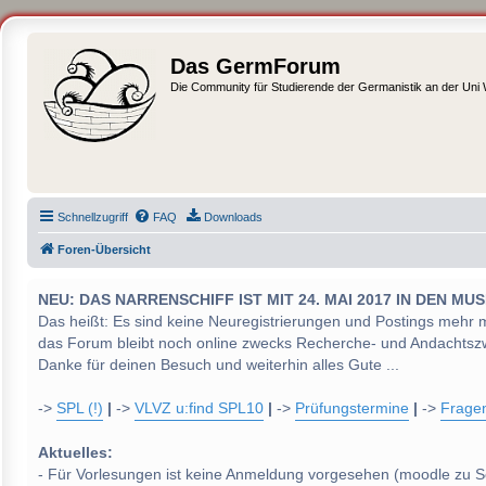
Das GermForum
Die Community für Studierende der Germanistik an der Uni
Schnellzugriff
FAQ
Downloads
Foren-Übersicht
NEU: DAS NARRENSCHIFF IST MIT 24. MAI 2017 IN DEN
Das heißt: Es sind keine Neuregistrierungen und Postings mehr 
das Forum bleibt noch online zwecks Recherche- und Andachtsz
Danke für deinen Besuch und weiterhin alles Gute ...
->
SPL (!)
|
->
VLVZ u:find SPL10
|
->
Prüfungstermine
|
->
Frage
Aktuelles:
- Für Vorlesungen ist keine Anmeldung vorgesehen (moodle zu S