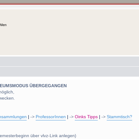
 Wien
 MUSEUMSMODUS ÜBERGEGANGEN
möglich,
wecken.
nsammlungen
|
->
ProfessorInnen
|
->
Oinks Tipps
|
->
Stammtisch?
emesterbeginn über vlvz-Link anlegen)