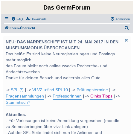
Das GermForum
FAQ
Downloads
Anmelden
S
Foren-Übersicht
u
NEU: DAS NARRENSCHIFF IST MIT 24. MAI 2017 IN DEN
c
MUSEUMSMODUS ÜBERGEGANGEN
h
Das heißt: Es sind keine Neuregistrierungen und Postings
e
mehr möglich,
das Forum bleibt noch online zwecks Recherche- und
Andachtszwecken.
Danke für deinen Besuch und weiterhin alles Gute ...
->
SPL (!)
|
->
VLVZ u:find SPL10
|
->
Prüfungstermine
|
->
Fragensammlungen
|
->
ProfessorInnen
|
->
Oinks Tipps
|
->
Stammtisch?
Aktuelles:
- Für Vorlesungen ist keine Anmeldung vorgesehen (moodle
zu Semesterbeginn über vlvz-Link anlegen)
- Auf der SPL Seite findet sich nun für Anliegen und