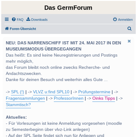
Das GermForum
FAQ
Downloads
Anmelden
S
Foren-Übersicht
u
NEU: DAS NARRENSCHIFF IST MIT 24. MAI 2017 IN DEN
c
MUSEUMSMODUS ÜBERGEGANGEN
h
Das heißt: Es sind keine Neuregistrierungen und Postings
e
mehr möglich,
das Forum bleibt noch online zwecks Recherche- und
Andachtszwecken.
Danke für deinen Besuch und weiterhin alles Gute ...
->
SPL (!)
|
->
VLVZ u:find SPL10
|
->
Prüfungstermine
|
->
Fragensammlungen
|
->
ProfessorInnen
|
->
Oinks Tipps
|
->
Stammtisch?
Aktuelles:
- Für Vorlesungen ist keine Anmeldung vorgesehen (moodle
zu Semesterbeginn über vlvz-Link anlegen)
- Auf der SPL Seite findet sich nun für Anliegen und