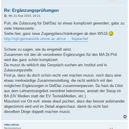
Re: Ergänzungsprüfumgen
B
Mo 21.Sep 2015, 20:21
e
i
Puh, die Zulassung für Daf/Daz ist etwas kompliziert geworden, gabs zu
t
viele Interessierte.
r
a
Siehe hier, ganz neue Zugangsbeschränkungen ab dem WS15
g
http://spl-germanistik.univie.ac.at/cur ... itsprache/
Schwer zu sagen, wie du eingeteilt wirst.
Zusammen mit den dir verordneten Ergänzungen für den MA Dt.Phil.
wird das ganz schön kompliziert.
Da musst du wirklich das Gespräch suchen am Institut und in
Zulassungsstelle.
Find ja, dass du doch schon recht viel machen musst, noch dazu eine
etwas merkwürdige Zusammenstellung, die nicht wirklich mit den
möglichen Ergänzungen in DafDaz zusammenpassen. Du hast da LVen
aus dem Lehramtsangebot verordnet bekommen, anstatt der Steop im
BA (ÜV Medien statt der EV Texte&Medien, etc.)
Müsstest vor Ort evtl. etwas drauf pochen, dass das besser aufeinander
abgestimmt wird und im Detail angeschaut, damit du nicht fast
dieselben Dinge doppelt machen musst.
ritter.alena
Neologismus