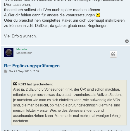
LVen aussehen,
theoretisch solltest du LVen auch später machen können.
Außer dir fehlen dann für andere die voraussetzungen
Oder du brauchst nen komplettes Paket um dich überhaupt inskribieren
zu können in z.B. DafDaz, da gab es glaub neue Regelungen.
Viel Erfolg wünsch.
Marada
Moderatorin
Re: Ergänzungsprüfumgen
B
Mo 21.Sep 2015, 7:37
e
i
t
K013 hat geschrieben:
r
a
Also ja, 2 UE und 5 Vorlesungen (inkl. der ÜV) sind schon machbar,
g
mitunter sogar noch etwas dazu auch, zumindest als Vollzeit Student,
je nachdem wie man es sich einteilen kann, wie aufwendig die VOs
sind, die man besucht, ob man die prüfungstechnisch (Termine sind
meist in letzter + erster Woche des Semesters) genügend
auseinanderziehen kann. Man macht mal mehr, mal weniger LVen, je
nachdem.