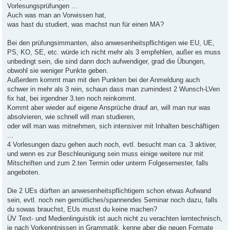
Vorlesungsprüfungen ...
Auch was man an Vorwissen hat,
was hast du studiert, was machst nun für einen MA?
Bei den prüfungsimmanten, also anwesenheitspflichtigen wie EU, UE,
PS, KO, SE, etc. würde ich nicht mehr als 3 empfehlen, außer es muss
unbedingt sein, die sind dann doch aufwendiger, grad die Übungen,
obwohl sie weniger Punkte geben.
Außerdem kommt man mit den Punkten bei der Anmeldung auch
schwer in mehr als 3 rein, schaun dass man zumindest 2 Wunsch-LVen
fix hat, bei irgendner 3.ten noch reinkommt.
Kommt aber wieder auf eigene Ansprüche drauf an, will man nur was
absolvieren, wie schnell will man studieren,
oder will man was mitnehmen, sich intensiver mit Inhalten beschäftigen
...
4 Vorlesungen dazu gehen auch noch, evtl. besucht man ca. 3 aktiver,
und wenn es zur Beschleunigung sein muss einige weitere nur mit
Mitschriften und zum 2.ten Termin oder unterm Folgesemester, falls
angeboten.
Die 2 UEs dürften an anwesenheitspflichtigem schon etwas Aufwand
sein, evtl. noch nen gemütliches/spannendes Seminar noch dazu, falls
du sowas brauchst, EUs musst du keine machen?
ÜV Text- und Medienlinguistik ist auch nicht zu verachten lerntechnisch,
je nach Vorkenntnissen in Grammatik, kenne aber die neuen Formate