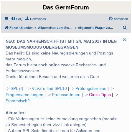
Das GermForum
FAQ
Downloads
Anmelden
S
Foren-Übersicht
Allgemeines zum Studium und Studentenleben
Allgemeine Fragen zum Studienplan Bachelor/Master
u
NEU: DAS NARRENSCHIFF IST MIT 24. MAI 2017 IN DEN
c
MUSEUMSMODUS ÜBERGEGANGEN
h
Das heißt: Es sind keine Neuregistrierungen und Postings
e
mehr möglich,
das Forum bleibt noch online zwecks Recherche- und
Andachtszwecken.
Danke für deinen Besuch und weiterhin alles Gute ...
->
SPL (!)
|
->
VLVZ u:find SPL10
|
->
Prüfungstermine
|
->
Fragensammlungen
|
->
ProfessorInnen
|
->
Oinks Tipps
|
->
Stammtisch?
Aktuelles:
- Für Vorlesungen ist keine Anmeldung vorgesehen (moodle
zu Semesterbeginn über vlvz-Link anlegen)
- Auf der SPL Seite findet sich nun für Anliegen und