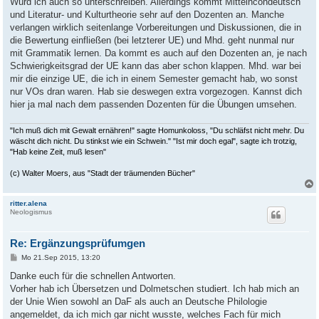
Würd ich auch so unterschreiben. Allerdings kommt Mittelhcohdeutsch
und Literatur- und Kulturtheorie sehr auf den Dozenten an. Manche
verlangen wirklich seitenlange Vorbereitungen und Diskussionen, die in
die Bewertung einfließen (bei letzterer UE) und Mhd. geht nunmal nur
mit Grammatik lernen. Da kommt es auch auf den Dozenten an, je nach
Schwierigkeitsgrad der UE kann das aber schon klappen. Mhd. war bei
mir die einzige UE, die ich in einem Semester gemacht hab, wo sonst
nur VOs dran waren. Hab sie deswegen extra vorgezogen. Kannst dich
hier ja mal nach dem passenden Dozenten für die Übungen umsehen.
"Ich muß dich mit Gewalt ernähren!" sagte Homunkoloss, "Du schläfst nicht mehr. Du
wäscht dich nicht. Du stinkst wie ein Schwein." "Ist mir doch egal", sagte ich trotzig,
"Hab keine Zeit, muß lesen"
(c) Walter Moers, aus "Stadt der träumenden Bücher"
ritter.alena
Neologismus
Re: Ergänzungsprüfumgen
B
Mo 21.Sep 2015, 13:20
e
i
Danke euch für die schnellen Antworten.
t
Vorher hab ich Übersetzen und Dolmetschen studiert. Ich hab mich an
r
a
der Unie Wien sowohl an DaF als auch an Deutsche Philologie
g
angemeldet, da ich mich gar nicht wusste, welches Fach für mich