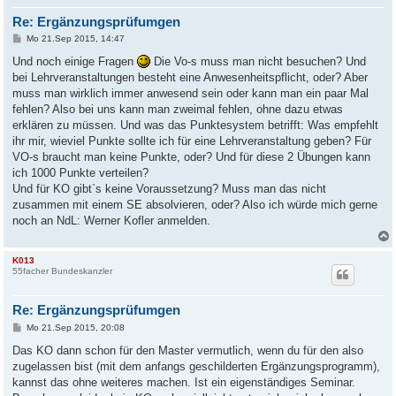
Re: Ergänzungsprüfumgen
B
Mo 21.Sep 2015, 14:47
e
i
Und noch einige Fragen
Die Vo-s muss man nicht besuchen? Und
t
bei Lehrveranstaltungen besteht eine Anwesenheitspflicht, oder? Aber
r
a
muss man wirklich immer anwesend sein oder kann man ein paar Mal
g
fehlen? Also bei uns kann man zweimal fehlen, ohne dazu etwas
erklären zu müssen. Und was das Punktesystem betrifft: Was empfehlt
ihr mir, wieviel Punkte sollte ich für eine Lehrveranstaltung geben? Für
VO-s braucht man keine Punkte, oder? Und für diese 2 Übungen kann
ich 1000 Punkte verteilen?
Und für KO gibt`s keine Voraussetzung? Muss man das nicht
zusammen mit einem SE absolvieren, oder? Also ich würde mich gerne
noch an NdL: Werner Kofler anmelden.
K013
55facher Bundeskanzler
Re: Ergänzungsprüfumgen
B
Mo 21.Sep 2015, 20:08
e
i
Das KO dann schon für den Master vermutlich, wenn du für den also
t
zugelassen bist (mit dem anfangs geschilderten Ergänzungsprogramm),
r
a
kannst das ohne weiteres machen. Ist ein eigenständiges Seminar.
g