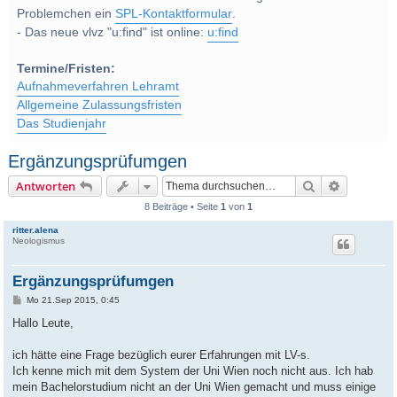
Problemchen ein
SPL-Kontaktformular
.
- Das neue vlvz "u:find" ist online:
u:find
Termine/Fristen:
Aufnahmeverfahren Lehramt
Allgemeine Zulassungsfristen
Das Studienjahr
Ergänzungsprüfumgen
Suche
Erweitert
Antworten
8 Beiträge • Seite
1
von
1
ritter.alena
Neologismus
Ergänzungsprüfumgen
B
Mo 21.Sep 2015, 0:45
e
i
Hallo Leute,
t
r
a
ich hätte eine Frage bezüglich eurer Erfahrungen mit LV-s.
g
Ich kenne mich mit dem System der Uni Wien noch nicht aus. Ich hab
mein Bachelorstudium nicht an der Uni Wien gemacht und muss einige