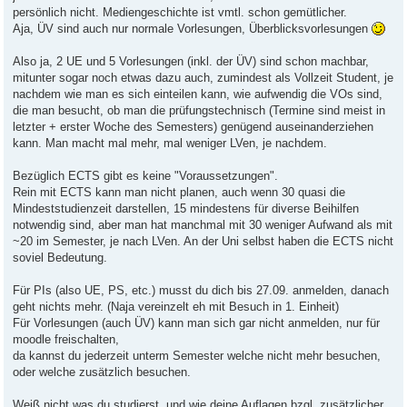
persönlich nicht. Mediengeschichte ist vmtl. schon gemütlicher.
Aja, ÜV sind auch nur normale Vorlesungen, Überblicksvorlesungen
Also ja, 2 UE und 5 Vorlesungen (inkl. der ÜV) sind schon machbar,
mitunter sogar noch etwas dazu auch, zumindest als Vollzeit Student, je
nachdem wie man es sich einteilen kann, wie aufwendig die VOs sind,
die man besucht, ob man die prüfungstechnisch (Termine sind meist in
letzter + erster Woche des Semesters) genügend auseinanderziehen
kann. Man macht mal mehr, mal weniger LVen, je nachdem.
Bezüglich ECTS gibt es keine "Voraussetzungen".
Rein mit ECTS kann man nicht planen, auch wenn 30 quasi die
Mindeststudienzeit darstellen, 15 mindestens für diverse Beihilfen
notwendig sind, aber man hat manchmal mit 30 weniger Aufwand als mit
~20 im Semester, je nach LVen. An der Uni selbst haben die ECTS nicht
soviel Bedeutung.
Für PIs (also UE, PS, etc.) musst du dich bis 27.09. anmelden, danach
geht nichts mehr. (Naja vereinzelt eh mit Besuch in 1. Einheit)
Für Vorlesungen (auch ÜV) kann man sich gar nicht anmelden, nur für
moodle freischalten,
da kannst du jederzeit unterm Semester welche nicht mehr besuchen,
oder welche zusätzlich besuchen.
Weiß nicht was du studierst, und wie deine Auflagen bzgl. zusätzlicher