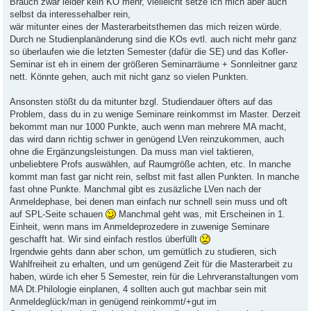
Brauch zwar leider kein KO mehr, vielleicht setze ich mich aber auch
selbst da interessehalber rein,
wär mitunter eines der Masterarbeitsthemen das mich reizen würde.
Durch ne Studienplanänderung sind die KOs evtl. auch nicht mehr ganz
so überlaufen wie die letzten Semester (dafür die SE) und das Kofler-
Seminar ist eh in einem der größeren Seminarräume + Sonnleitner ganz
nett. Könnte gehen, auch mit nicht ganz so vielen Punkten.
Ansonsten stößt du da mitunter bzgl. Studiendauer öfters auf das
Problem, dass du in zu wenige Seminare reinkommst im Master. Derzeit
bekommt man nur 1000 Punkte, auch wenn man mehrere MA macht,
das wird dann richtig schwer in genügend LVen reinzukommen, auch
ohne die Ergänzungsleistungen. Da muss man viel taktieren,
unbeliebtere Profs auswählen, auf Raumgröße achten, etc. In manche
kommt man fast gar nicht rein, selbst mit fast allen Punkten. In manche
fast ohne Punkte. Manchmal gibt es zusäzliche LVen nach der
Anmeldephase, bei denen man einfach nur schnell sein muss und oft
auf SPL-Seite schauen
Manchmal geht was, mit Erscheinen in 1.
Einheit, wenn mans im Anmeldeprozedere in zuwenige Seminare
geschafft hat. Wir sind einfach restlos überfüllt
Irgendwie gehts dann aber schon, um gemütlich zu studieren, sich
Wahlfreiheit zu erhalten, und um genügend Zeit für die Masterarbeit zu
haben, würde ich eher 5 Semester, rein für die Lehrveranstaltungen vom
MA Dt.Philologie einplanen, 4 sollten auch gut machbar sein mit
Anmeldeglück/man in genügend reinkommt/+gut im