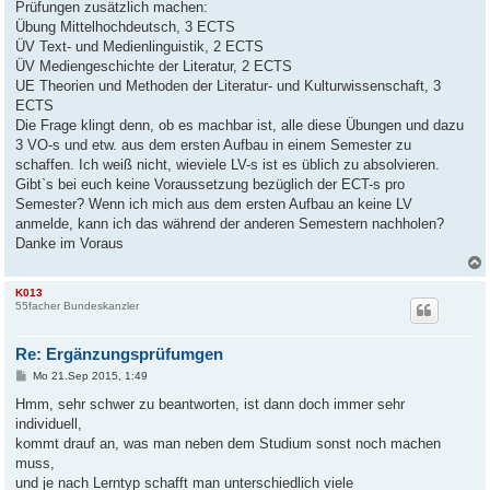
Prüfungen zusätzlich machen:
Übung Mittelhochdeutsch, 3 ECTS
ÜV Text- und Medienlinguistik, 2 ECTS
ÜV Mediengeschichte der Literatur, 2 ECTS
UE Theorien und Methoden der Literatur- und Kulturwissenschaft, 3
ECTS
Die Frage klingt denn, ob es machbar ist, alle diese Übungen und dazu
3 VO-s und etw. aus dem ersten Aufbau in einem Semester zu
schaffen. Ich weiß nicht, wieviele LV-s ist es üblich zu absolvieren.
Gibt`s bei euch keine Voraussetzung bezüglich der ECT-s pro
Semester? Wenn ich mich aus dem ersten Aufbau an keine LV
anmelde, kann ich das während der anderen Semestern nachholen?
Danke im Voraus
K013
55facher Bundeskanzler
Re: Ergänzungsprüfumgen
B
Mo 21.Sep 2015, 1:49
e
i
Hmm, sehr schwer zu beantworten, ist dann doch immer sehr
t
individuell,
r
a
kommt drauf an, was man neben dem Studium sonst noch machen
g
muss,
und je nach Lerntyp schafft man unterschiedlich viele