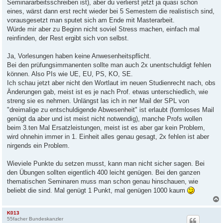
Seminararbeitsschreiben ist), aber du verlierst jetzt ja quasi schon
eines, wärst dann erst recht wieder bei 5 Semestern die realistisch sind,
vorausgesetzt man sputet sich am Ende mit Masterarbeit.
Würde mir aber zu Beginn nicht soviel Stress machen, einfach mal
reinfinden, der Rest ergibt sich von selbst.
Ja, Vorlesungen haben keine Anwesenheitspflicht.
Bei den prüfungsimmanenten sollte man auch 2x unentschuldigt fehlen
können. Also PIs wie UE, EU, PS, KO, SE.
Ich schau jetzt aber nicht den Wortlaut im neuen Studienrecht nach, obs
Änderungen gab, meist ist es je nach Prof. etwas unterschiedlich, wie
streng sie es nehmen. Unlängst las ich in ner Mail der SPL von
"dreimalige zu entschuldigende Abwesenheit" ist erlaubt (formloses Mail
genügt da aber und ist meist nicht notwendig), manche Profs wollen
beim 3.ten Mal Ersatzleistungen, meist ist es aber gar kein Problem,
wird ohnehin immer in 1. Einheit alles genau gesagt, 2x fehlen ist aber
nirgends ein Problem.
Wieviele Punkte du setzen musst, kann man nicht sicher sagen. Bei
den Übungen sollten eigentlich 400 leicht genügen. Bei den ganzen
thematischen Seminaren muss man schon genau hinschauen, wie
beliebt die sind. Mal genügt 1 Punkt, mal genügen 1000 kaum
K013
55facher Bundeskanzler