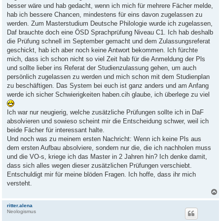
besser wäre und hab gedacht, wenn ich mich für mehrere Fächer melde,
hab ich bessere Chancen, mindestens für eins davon zugelassen zu
werden. Zum Masterstudium Deutsche Philologie wurde ich zugelassen,
Daf brauchte doch eine ÖSD Sprachprüfung Niveau C1. Ich hab deshalb
die Prüfung schnell im September gemacht und dem Zulassungsreferat
geschickt, hab ich aber noch keine Antwort bekommen. Ich fürchte
mich, dass ich schon nicht so viel Zeit hab für die Anmeldung der Pls
und sollte lieber ins Referat der Studienzulassung gehen, um auch
persönlich zugelassen zu werden und mich schon mit dem Studienplan
zu beschäftigen. Das System bei euch ist ganz anders und am Anfang
werde ich sicher Schwierigkeiten haben.cih glaube, ich überlege zu viel
Ich war nur neugierig, welche zusätzliche Prüfungen sollte ich in DaF
absolvieren und sowieso scheint mir die Entscheidung schwer, weil ich
beide Fächer für interessant halte.
Und noch was zu meinem ersten Nachricht: Wenn ich keine Pls aus
dem ersten Aufbau absolviere, sondern nur die, die ich nachholen muss
und die VO-s, kriege ich das Master in 2 Jahren hin? Ich denke damit,
dass sich alles wegen dieser zusätzlichen Prüfungen verschiebt.
Entschuldigt mir für meine blöden Fragen. Ich hoffe, dass ihr mich
versteht.
ritter.alena
Neologismus