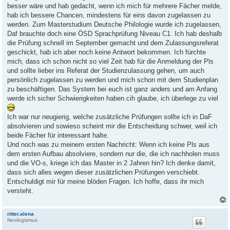
besser wäre und hab gedacht, wenn ich mich für mehrere Fächer melde,
hab ich bessere Chancen, mindestens für eins davon zugelassen zu
werden. Zum Masterstudium Deutsche Philologie wurde ich zugelassen,
Daf brauchte doch eine ÖSD Sprachprüfung Niveau C1. Ich hab deshalb
die Prüfung schnell im September gemacht und dem Zulassungsreferat
geschickt, hab ich aber noch keine Antwort bekommen. Ich fürchte
mich, dass ich schon nicht so viel Zeit hab für die Anmeldung der Pls
und sollte lieber ins Referat der Studienzulassung gehen, um auch
persönlich zugelassen zu werden und mich schon mit dem Studienplan
zu beschäftigen. Das System bei euch ist ganz anders und am Anfang
werde ich sicher Schwierigkeiten haben.cih glaube, ich überlege zu viel
Ich war nur neugierig, welche zusätzliche Prüfungen sollte ich in DaF
absolvieren und sowieso scheint mir die Entscheidung schwer, weil ich
beide Fächer für interessant halte.
Und noch was zu meinem ersten Nachricht: Wenn ich keine Pls aus
dem ersten Aufbau absolviere, sondern nur die, die ich nachholen muss
und die VO-s, kriege ich das Master in 2 Jahren hin? Ich denke damit,
dass sich alles wegen dieser zusätzlichen Prüfungen verschiebt.
Entschuldigt mir für meine blöden Fragen. Ich hoffe, dass ihr mich
versteht.
ritter.alena
Neologismus