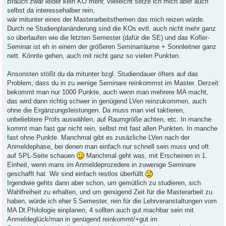
Brauch zwar leider kein KO mehr, vielleicht setze ich mich aber auch
selbst da interessehalber rein,
wär mitunter eines der Masterarbeitsthemen das mich reizen würde.
Durch ne Studienplanänderung sind die KOs evtl. auch nicht mehr ganz
so überlaufen wie die letzten Semester (dafür die SE) und das Kofler-
Seminar ist eh in einem der größeren Seminarräume + Sonnleitner ganz
nett. Könnte gehen, auch mit nicht ganz so vielen Punkten.
Ansonsten stößt du da mitunter bzgl. Studiendauer öfters auf das
Problem, dass du in zu wenige Seminare reinkommst im Master. Derzeit
bekommt man nur 1000 Punkte, auch wenn man mehrere MA macht,
das wird dann richtig schwer in genügend LVen reinzukommen, auch
ohne die Ergänzungsleistungen. Da muss man viel taktieren,
unbeliebtere Profs auswählen, auf Raumgröße achten, etc. In manche
kommt man fast gar nicht rein, selbst mit fast allen Punkten. In manche
fast ohne Punkte. Manchmal gibt es zusäzliche LVen nach der
Anmeldephase, bei denen man einfach nur schnell sein muss und oft
auf SPL-Seite schauen
Manchmal geht was, mit Erscheinen in 1.
Einheit, wenn mans im Anmeldeprozedere in zuwenige Seminare
geschafft hat. Wir sind einfach restlos überfüllt
Irgendwie gehts dann aber schon, um gemütlich zu studieren, sich
Wahlfreiheit zu erhalten, und um genügend Zeit für die Masterarbeit zu
haben, würde ich eher 5 Semester, rein für die Lehrveranstaltungen vom
MA Dt.Philologie einplanen, 4 sollten auch gut machbar sein mit
Anmeldeglück/man in genügend reinkommt/+gut im