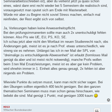
Seminararbeitsschreiben ist), aber du verlierst jetzt ja quasi schon
eines, wärst dann erst recht wieder bei 5 Semestern die realistisch sind,
vorausgesetzt man sputet sich am Ende mit Masterarbeit.
Würde mir aber zu Beginn nicht soviel Stress machen, einfach mal
reinfinden, der Rest ergibt sich von selbst.
Ja, Vorlesungen haben keine Anwesenheitspflicht.
Bei den prüfungsimmanenten sollte man auch 2x unentschuldigt fehlen
können. Also PIs wie UE, EU, PS, KO, SE.
Ich schau jetzt aber nicht den Wortlaut im neuen Studienrecht nach, obs
Änderungen gab, meist ist es je nach Prof. etwas unterschiedlich, wie
streng sie es nehmen. Unlängst las ich in ner Mail der SPL von
"dreimalige zu entschuldigende Abwesenheit" ist erlaubt (formloses Mail
genügt da aber und ist meist nicht notwendig), manche Profs wollen
beim 3.ten Mal Ersatzleistungen, meist ist es aber gar kein Problem,
wird ohnehin immer in 1. Einheit alles genau gesagt, 2x fehlen ist aber
nirgends ein Problem.
Wieviele Punkte du setzen musst, kann man nicht sicher sagen. Bei
den Übungen sollten eigentlich 400 leicht genügen. Bei den ganzen
thematischen Seminaren muss man schon genau hinschauen, wie
beliebt die sind. Mal genügt 1 Punkt, mal genügen 1000 kaum
K013
55facher Bundeskanzler