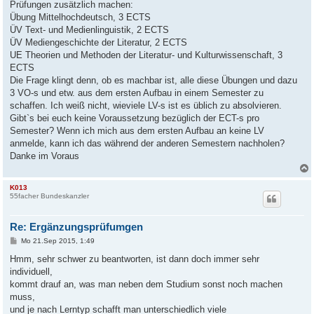
Prüfungen zusätzlich machen:
Übung Mittelhochdeutsch, 3 ECTS
ÜV Text- und Medienlinguistik, 2 ECTS
ÜV Mediengeschichte der Literatur, 2 ECTS
UE Theorien und Methoden der Literatur- und Kulturwissenschaft, 3
ECTS
Die Frage klingt denn, ob es machbar ist, alle diese Übungen und dazu
3 VO-s und etw. aus dem ersten Aufbau in einem Semester zu
schaffen. Ich weiß nicht, wieviele LV-s ist es üblich zu absolvieren.
Gibt`s bei euch keine Voraussetzung bezüglich der ECT-s pro
Semester? Wenn ich mich aus dem ersten Aufbau an keine LV
anmelde, kann ich das während der anderen Semestern nachholen?
Danke im Voraus
K013
55facher Bundeskanzler
Re: Ergänzungsprüfumgen
B
Mo 21.Sep 2015, 1:49
e
i
Hmm, sehr schwer zu beantworten, ist dann doch immer sehr
t
individuell,
r
a
kommt drauf an, was man neben dem Studium sonst noch machen
g
muss,
und je nach Lerntyp schafft man unterschiedlich viele