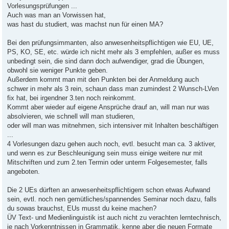
Vorlesungsprüfungen ...
Auch was man an Vorwissen hat,
was hast du studiert, was machst nun für einen MA?
Bei den prüfungsimmanten, also anwesenheitspflichtigen wie EU, UE,
PS, KO, SE, etc. würde ich nicht mehr als 3 empfehlen, außer es muss
unbedingt sein, die sind dann doch aufwendiger, grad die Übungen,
obwohl sie weniger Punkte geben.
Außerdem kommt man mit den Punkten bei der Anmeldung auch
schwer in mehr als 3 rein, schaun dass man zumindest 2 Wunsch-LVen
fix hat, bei irgendner 3.ten noch reinkommt.
Kommt aber wieder auf eigene Ansprüche drauf an, will man nur was
absolvieren, wie schnell will man studieren,
oder will man was mitnehmen, sich intensiver mit Inhalten beschäftigen
...
4 Vorlesungen dazu gehen auch noch, evtl. besucht man ca. 3 aktiver,
und wenn es zur Beschleunigung sein muss einige weitere nur mit
Mitschriften und zum 2.ten Termin oder unterm Folgesemester, falls
angeboten.
Die 2 UEs dürften an anwesenheitspflichtigem schon etwas Aufwand
sein, evtl. noch nen gemütliches/spannendes Seminar noch dazu, falls
du sowas brauchst, EUs musst du keine machen?
ÜV Text- und Medienlinguistik ist auch nicht zu verachten lerntechnisch,
je nach Vorkenntnissen in Grammatik, kenne aber die neuen Formate