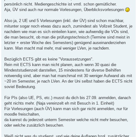
persönlich nicht. Mediengeschichte ist vmtl. schon gemütlicher.
Aja, ÜV sind auch nur normale Vorlesungen, Überblicksvorlesungen
Also ja, 2 UE und 5 Vorlesungen (inkl. der ÜV) sind schon machbar,
mitunter sogar noch etwas dazu auch, zumindest als Vollzeit Student, je
nachdem wie man es sich einteilen kann, wie aufwendig die VOs sind,
die man besucht, ob man die prüfungstechnisch (Termine sind meist in
letzter + erster Woche des Semesters) genügend auseinanderziehen
kann. Man macht mal mehr, mal weniger LVen, je nachdem.
Bezüglich ECTS gibt es keine "Voraussetzungen".
Rein mit ECTS kann man nicht planen, auch wenn 30 quasi die
Mindeststudienzeit darstellen, 15 mindestens für diverse Beihilfen
notwendig sind, aber man hat manchmal mit 30 weniger Aufwand als mit
~20 im Semester, je nach LVen. An der Uni selbst haben die ECTS nicht
soviel Bedeutung.
Für PIs (also UE, PS, etc.) musst du dich bis 27.09. anmelden, danach
geht nichts mehr. (Naja vereinzelt eh mit Besuch in 1. Einheit)
Für Vorlesungen (auch ÜV) kann man sich gar nicht anmelden, nur für
moodle freischalten,
da kannst du jederzeit unterm Semester welche nicht mehr besuchen,
oder welche zusätzlich besuchen.
Weiß nicht was du studierst, und wie deine Auflagen bzgl. zusätzlicher