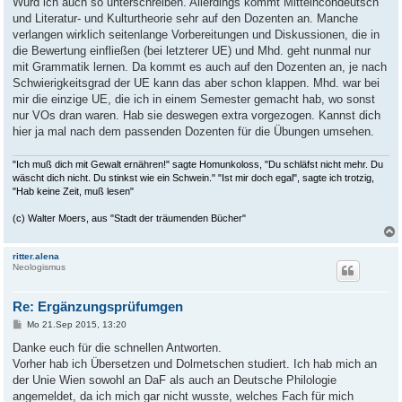
Würd ich auch so unterschreiben. Allerdings kommt Mittelhcohdeutsch
und Literatur- und Kulturtheorie sehr auf den Dozenten an. Manche
verlangen wirklich seitenlange Vorbereitungen und Diskussionen, die in
die Bewertung einfließen (bei letzterer UE) und Mhd. geht nunmal nur
mit Grammatik lernen. Da kommt es auch auf den Dozenten an, je nach
Schwierigkeitsgrad der UE kann das aber schon klappen. Mhd. war bei
mir die einzige UE, die ich in einem Semester gemacht hab, wo sonst
nur VOs dran waren. Hab sie deswegen extra vorgezogen. Kannst dich
hier ja mal nach dem passenden Dozenten für die Übungen umsehen.
"Ich muß dich mit Gewalt ernähren!" sagte Homunkoloss, "Du schläfst nicht mehr. Du
wäscht dich nicht. Du stinkst wie ein Schwein." "Ist mir doch egal", sagte ich trotzig,
"Hab keine Zeit, muß lesen"
(c) Walter Moers, aus "Stadt der träumenden Bücher"
ritter.alena
Neologismus
Re: Ergänzungsprüfumgen
B
Mo 21.Sep 2015, 13:20
e
i
Danke euch für die schnellen Antworten.
t
Vorher hab ich Übersetzen und Dolmetschen studiert. Ich hab mich an
r
a
der Unie Wien sowohl an DaF als auch an Deutsche Philologie
g
angemeldet, da ich mich gar nicht wusste, welches Fach für mich