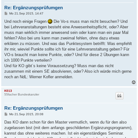
Re: Ergänzungsprüfumgen
B
Mo 21.Sep 2015, 14:47
e
i
Und noch einige Fragen
Die Vo-s muss man nicht besuchen? Und
t
bei Lehrveranstaltungen besteht eine Anwesenheitspflicht, oder? Aber
r
a
muss man wirklich immer anwesend sein oder kann man ein paar Mal
g
fehlen? Also bei uns kann man zweimal fehlen, ohne dazu etwas
erklären zu müssen. Und was das Punktesystem betrifft: Was empfehlt
ihr mir, wieviel Punkte sollte ich für eine Lehrveranstaltung geben? Für
VO-s braucht man keine Punkte, oder? Und für diese 2 Übungen kann
ich 1000 Punkte verteilen?
Und für KO gibt`s keine Voraussetzung? Muss man das nicht
zusammen mit einem SE absolvieren, oder? Also ich würde mich gerne
noch an NdL: Werner Kofler anmelden.
K013
55facher Bundeskanzler
Re: Ergänzungsprüfumgen
B
Mo 21.Sep 2015, 20:08
e
i
Das KO dann schon für den Master vermutlich, wenn du für den also
t
zugelassen bist (mit dem anfangs geschilderten Ergänzungsprogramm),
r
a
kannst das ohne weiteres machen. Ist ein eigenständiges Seminar.
g