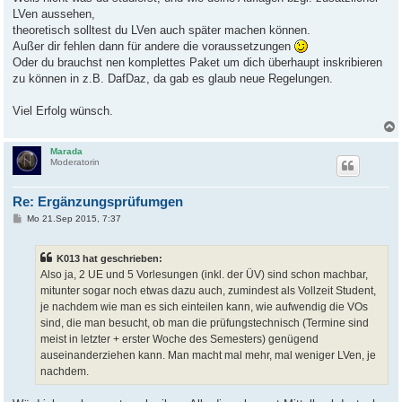
LVen aussehen,
theoretisch solltest du LVen auch später machen können.
Außer dir fehlen dann für andere die voraussetzungen
Oder du brauchst nen komplettes Paket um dich überhaupt inskribieren
zu können in z.B. DafDaz, da gab es glaub neue Regelungen.
Viel Erfolg wünsch.
Marada
Moderatorin
Re: Ergänzungsprüfumgen
B
Mo 21.Sep 2015, 7:37
e
i
t
K013 hat geschrieben:
r
a
Also ja, 2 UE und 5 Vorlesungen (inkl. der ÜV) sind schon machbar,
g
mitunter sogar noch etwas dazu auch, zumindest als Vollzeit Student,
je nachdem wie man es sich einteilen kann, wie aufwendig die VOs
sind, die man besucht, ob man die prüfungstechnisch (Termine sind
meist in letzter + erster Woche des Semesters) genügend
auseinanderziehen kann. Man macht mal mehr, mal weniger LVen, je
nachdem.