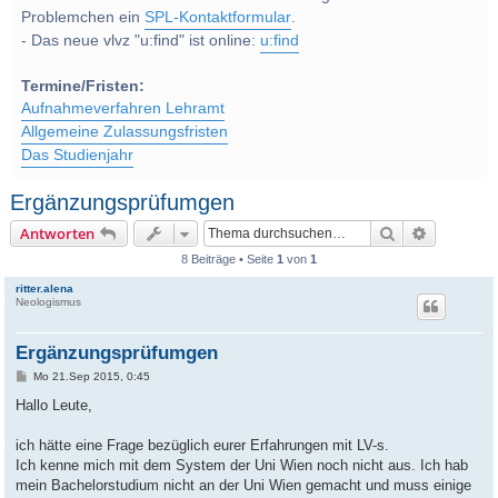
Problemchen ein
SPL-Kontaktformular
.
- Das neue vlvz "u:find" ist online:
u:find
Termine/Fristen:
Aufnahmeverfahren Lehramt
Allgemeine Zulassungsfristen
Das Studienjahr
Ergänzungsprüfumgen
Suche
Erweitert
Antworten
8 Beiträge • Seite
1
von
1
ritter.alena
Neologismus
Ergänzungsprüfumgen
B
Mo 21.Sep 2015, 0:45
e
i
Hallo Leute,
t
r
a
ich hätte eine Frage bezüglich eurer Erfahrungen mit LV-s.
g
Ich kenne mich mit dem System der Uni Wien noch nicht aus. Ich hab
mein Bachelorstudium nicht an der Uni Wien gemacht und muss einige