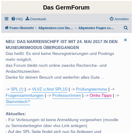
Das GermForum
FAQ
Downloads
Anmelden
S
Foren-Übersicht
Allgemeines zum Studium und Studentenleben
Allgemeine Fragen zum Studienplan Bachelor/Master
u
NEU: DAS NARRENSCHIFF IST MIT 24. MAI 2017 IN DEN
c
MUSEUMSMODUS ÜBERGEGANGEN
h
Das heißt: Es sind keine Neuregistrierungen und Postings
e
mehr möglich,
das Forum bleibt noch online zwecks Recherche- und
Andachtszwecken.
Danke für deinen Besuch und weiterhin alles Gute ...
->
SPL (!)
|
->
VLVZ u:find SPL10
|
->
Prüfungstermine
|
->
Fragensammlungen
|
->
ProfessorInnen
|
->
Oinks Tipps
|
->
Stammtisch?
Aktuelles:
- Für Vorlesungen ist keine Anmeldung vorgesehen (moodle
zu Semesterbeginn über vlvz-Link anlegen)
- Auf der SPL Seite findet sich nun für Anliegen und