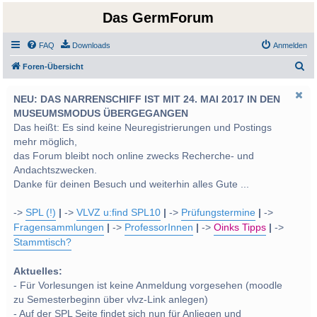
Das GermForum
FAQ
Downloads
Anmelden
S
Foren-Übersicht
u
NEU: DAS NARRENSCHIFF IST MIT 24. MAI 2017 IN DEN
c
MUSEUMSMODUS ÜBERGEGANGEN
h
Das heißt: Es sind keine Neuregistrierungen und Postings
e
mehr möglich,
das Forum bleibt noch online zwecks Recherche- und
Andachtszwecken.
Danke für deinen Besuch und weiterhin alles Gute ...
->
SPL (!)
|
->
VLVZ u:find SPL10
|
->
Prüfungstermine
|
->
Fragensammlungen
|
->
ProfessorInnen
|
->
Oinks Tipps
|
->
Stammtisch?
Aktuelles:
- Für Vorlesungen ist keine Anmeldung vorgesehen (moodle
zu Semesterbeginn über vlvz-Link anlegen)
- Auf der SPL Seite findet sich nun für Anliegen und