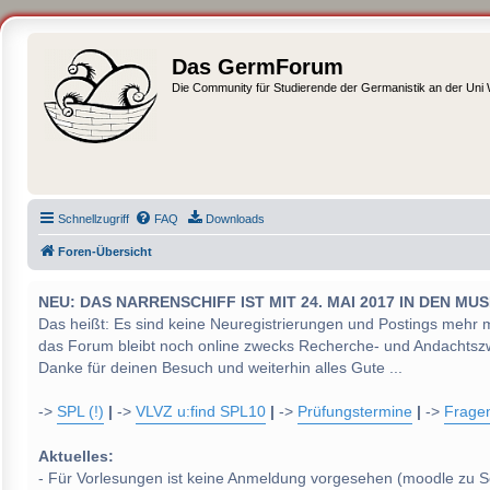
Das GermForum
Die Community für Studierende der Germanistik an der Uni
Schnellzugriff
FAQ
Downloads
Foren-Übersicht
NEU: DAS NARRENSCHIFF IST MIT 24. MAI 2017 IN DEN
Das heißt: Es sind keine Neuregistrierungen und Postings mehr 
das Forum bleibt noch online zwecks Recherche- und Andachtsz
Danke für deinen Besuch und weiterhin alles Gute ...
->
SPL (!)
|
->
VLVZ u:find SPL10
|
->
Prüfungstermine
|
->
Frage
Aktuelles:
- Für Vorlesungen ist keine Anmeldung vorgesehen (moodle zu S