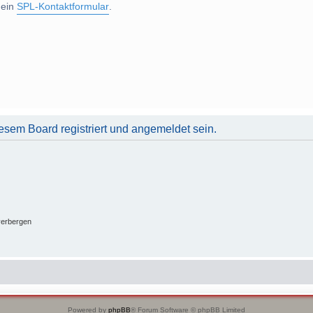
 ein
SPL-Kontaktformular
.
sem Board registriert und angemeldet sein.
verbergen
Powered by
phpBB
® Forum Software © phpBB Limited