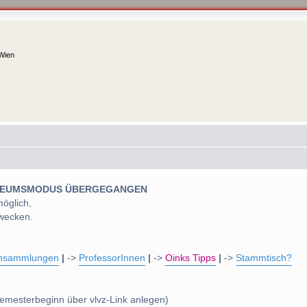
 Wien
 MUSEUMSMODUS ÜBERGEGANGEN
möglich,
wecken.
nsammlungen
|
->
ProfessorInnen
|
->
Oinks Tipps
|
->
Stammtisch?
emesterbeginn über vlvz-Link anlegen)