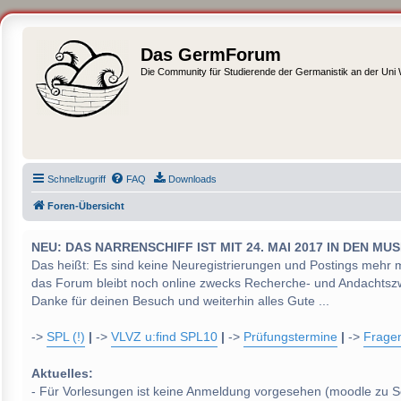
Das GermForum
Die Community für Studierende der Germanistik an der Uni
Schnellzugriff
FAQ
Downloads
Foren-Übersicht
NEU: DAS NARRENSCHIFF IST MIT 24. MAI 2017 IN DEN
Das heißt: Es sind keine Neuregistrierungen und Postings mehr 
das Forum bleibt noch online zwecks Recherche- und Andachtsz
Danke für deinen Besuch und weiterhin alles Gute ...
->
SPL (!)
|
->
VLVZ u:find SPL10
|
->
Prüfungstermine
|
->
Frage
Aktuelles:
- Für Vorlesungen ist keine Anmeldung vorgesehen (moodle zu S