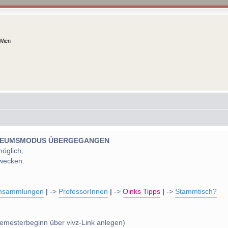
 Wien
 MUSEUMSMODUS ÜBERGEGANGEN
möglich,
wecken.
nsammlungen
|
->
ProfessorInnen
|
->
Oinks Tipps
|
->
Stammtisch?
emesterbeginn über vlvz-Link anlegen)