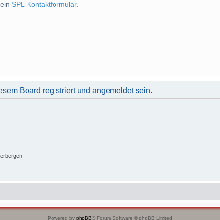
 ein
SPL-Kontaktformular
.
sem Board registriert und angemeldet sein.
verbergen
Powered by
phpBB
® Forum Software © phpBB Limited