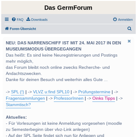
Das GermForum
FAQ
Downloads
Anmelden
S
Foren-Übersicht
u
NEU: DAS NARRENSCHIFF IST MIT 24. MAI 2017 IN DEN
c
MUSEUMSMODUS ÜBERGEGANGEN
h
Das heißt: Es sind keine Neuregistrierungen und Postings
e
mehr möglich,
das Forum bleibt noch online zwecks Recherche- und
Andachtszwecken.
Danke für deinen Besuch und weiterhin alles Gute ...
->
SPL (!)
|
->
VLVZ u:find SPL10
|
->
Prüfungstermine
|
->
Fragensammlungen
|
->
ProfessorInnen
|
->
Oinks Tipps
|
->
Stammtisch?
Aktuelles:
- Für Vorlesungen ist keine Anmeldung vorgesehen (moodle
zu Semesterbeginn über vlvz-Link anlegen)
- Auf der SPL Seite findet sich nun für Anliegen und