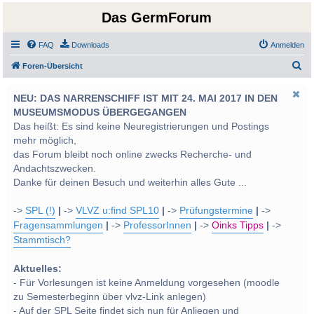
Das GermForum
FAQ
Downloads
Anmelden
S
Foren-Übersicht
u
NEU: DAS NARRENSCHIFF IST MIT 24. MAI 2017 IN DEN
c
MUSEUMSMODUS ÜBERGEGANGEN
h
Das heißt: Es sind keine Neuregistrierungen und Postings
e
mehr möglich,
das Forum bleibt noch online zwecks Recherche- und
Andachtszwecken.
Danke für deinen Besuch und weiterhin alles Gute ...
->
SPL (!)
|
->
VLVZ u:find SPL10
|
->
Prüfungstermine
|
->
Fragensammlungen
|
->
ProfessorInnen
|
->
Oinks Tipps
|
->
Stammtisch?
Aktuelles:
- Für Vorlesungen ist keine Anmeldung vorgesehen (moodle
zu Semesterbeginn über vlvz-Link anlegen)
- Auf der SPL Seite findet sich nun für Anliegen und