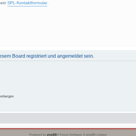
 ein
SPL-Kontaktformular
.
sem Board registriert und angemeldet sein.
verbergen
Powered by
phpBB
® Forum Software © phpBB Limited