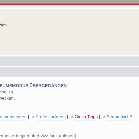
 Wien
 MUSEUMSMODUS ÜBERGEGANGEN
möglich,
wecken.
nsammlungen
|
->
ProfessorInnen
|
->
Oinks Tipps
|
->
Stammtisch?
emesterbeginn über vlvz-Link anlegen)