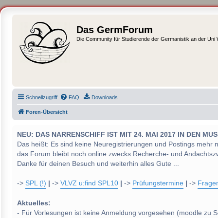
Das GermForum
Die Community für Studierende der Germanistik an der Uni
Schnellzugriff
FAQ
Downloads
Foren-Übersicht
NEU: DAS NARRENSCHIFF IST MIT 24. MAI 2017 IN DEN
Das heißt: Es sind keine Neuregistrierungen und Postings mehr 
das Forum bleibt noch online zwecks Recherche- und Andachtsz
Danke für deinen Besuch und weiterhin alles Gute ...
->
SPL (!)
|
->
VLVZ u:find SPL10
|
->
Prüfungstermine
|
->
Frage
Aktuelles:
- Für Vorlesungen ist keine Anmeldung vorgesehen (moodle zu S