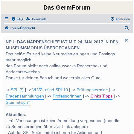
Das GermForum
FAQ
Downloads
Anmelden
S
Foren-Übersicht
u
NEU: DAS NARRENSCHIFF IST MIT 24. MAI 2017 IN DEN
c
MUSEUMSMODUS ÜBERGEGANGEN
h
Das heißt: Es sind keine Neuregistrierungen und Postings
e
mehr möglich,
das Forum bleibt noch online zwecks Recherche- und
Andachtszwecken.
Danke für deinen Besuch und weiterhin alles Gute ...
->
SPL (!)
|
->
VLVZ u:find SPL10
|
->
Prüfungstermine
|
->
Fragensammlungen
|
->
ProfessorInnen
|
->
Oinks Tipps
|
->
Stammtisch?
Aktuelles:
- Für Vorlesungen ist keine Anmeldung vorgesehen (moodle
zu Semesterbeginn über vlvz-Link anlegen)
- Auf der SPL Seite findet sich nun für Anliegen und