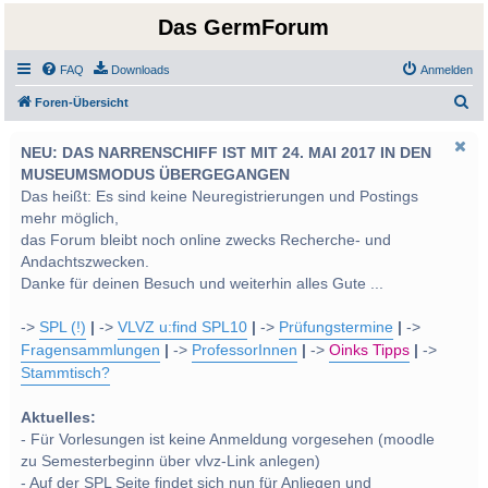
Das GermForum
FAQ
Downloads
Anmelden
S
Foren-Übersicht
u
NEU: DAS NARRENSCHIFF IST MIT 24. MAI 2017 IN DEN
c
MUSEUMSMODUS ÜBERGEGANGEN
h
Das heißt: Es sind keine Neuregistrierungen und Postings
e
mehr möglich,
das Forum bleibt noch online zwecks Recherche- und
Andachtszwecken.
Danke für deinen Besuch und weiterhin alles Gute ...
->
SPL (!)
|
->
VLVZ u:find SPL10
|
->
Prüfungstermine
|
->
Fragensammlungen
|
->
ProfessorInnen
|
->
Oinks Tipps
|
->
Stammtisch?
Aktuelles:
- Für Vorlesungen ist keine Anmeldung vorgesehen (moodle
zu Semesterbeginn über vlvz-Link anlegen)
- Auf der SPL Seite findet sich nun für Anliegen und