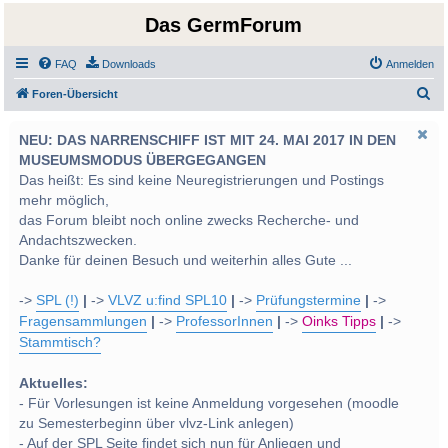
Das GermForum
FAQ
Downloads
Anmelden
S
Foren-Übersicht
u
NEU: DAS NARRENSCHIFF IST MIT 24. MAI 2017 IN DEN
c
MUSEUMSMODUS ÜBERGEGANGEN
h
Das heißt: Es sind keine Neuregistrierungen und Postings
e
mehr möglich,
das Forum bleibt noch online zwecks Recherche- und
Andachtszwecken.
Danke für deinen Besuch und weiterhin alles Gute ...
->
SPL (!)
|
->
VLVZ u:find SPL10
|
->
Prüfungstermine
|
->
Fragensammlungen
|
->
ProfessorInnen
|
->
Oinks Tipps
|
->
Stammtisch?
Aktuelles:
- Für Vorlesungen ist keine Anmeldung vorgesehen (moodle
zu Semesterbeginn über vlvz-Link anlegen)
- Auf der SPL Seite findet sich nun für Anliegen und