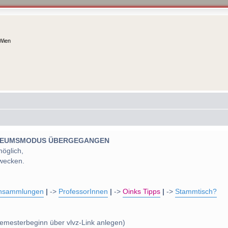
 Wien
 MUSEUMSMODUS ÜBERGEGANGEN
möglich,
wecken.
nsammlungen
|
->
ProfessorInnen
|
->
Oinks Tipps
|
->
Stammtisch?
emesterbeginn über vlvz-Link anlegen)