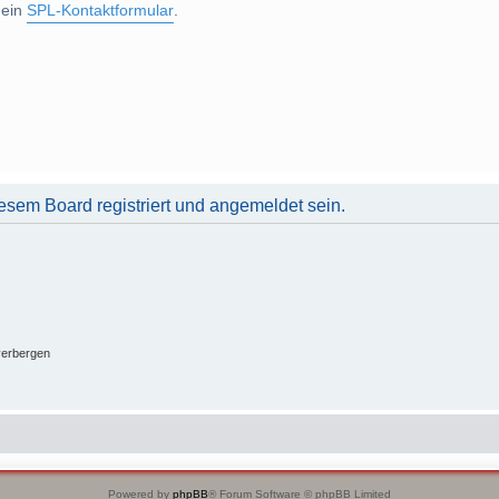
 ein
SPL-Kontaktformular
.
sem Board registriert und angemeldet sein.
verbergen
Powered by
phpBB
® Forum Software © phpBB Limited