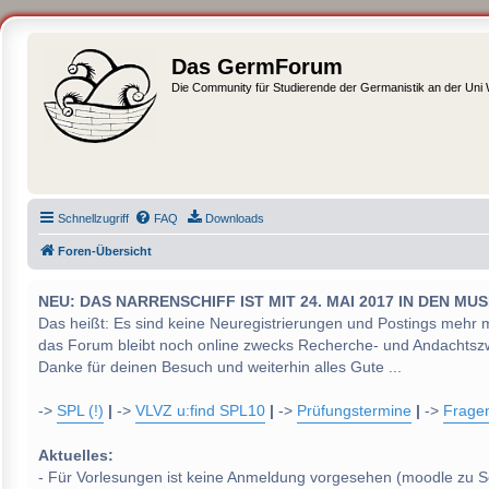
Das GermForum
Die Community für Studierende der Germanistik an der Uni
Schnellzugriff
FAQ
Downloads
Foren-Übersicht
NEU: DAS NARRENSCHIFF IST MIT 24. MAI 2017 IN DEN
Das heißt: Es sind keine Neuregistrierungen und Postings mehr 
das Forum bleibt noch online zwecks Recherche- und Andachtsz
Danke für deinen Besuch und weiterhin alles Gute ...
->
SPL (!)
|
->
VLVZ u:find SPL10
|
->
Prüfungstermine
|
->
Frage
Aktuelles:
- Für Vorlesungen ist keine Anmeldung vorgesehen (moodle zu S