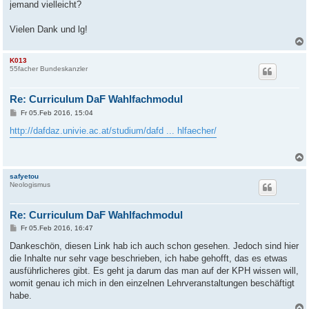
jemand vielleicht?
Vielen Dank und lg!
K013
55facher Bundeskanzler
Re: Curriculum DaF Wahlfachmodul
B
Fr 05.Feb 2016, 15:04
e
i
http://dafdaz.univie.ac.at/studium/dafd ... hlfaecher/
t
r
a
g
safyetou
Neologismus
Re: Curriculum DaF Wahlfachmodul
B
Fr 05.Feb 2016, 16:47
e
i
Dankeschön, diesen Link hab ich auch schon gesehen. Jedoch sind hier
t
die Inhalte nur sehr vage beschrieben, ich habe gehofft, das es etwas
r
a
ausführlicheres gibt. Es geht ja darum das man auf der KPH wissen will,
g
womit genau ich mich in den einzelnen Lehrveranstaltungen beschäftigt
habe.