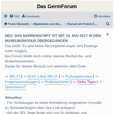
Das GermForum
FAQ
Downloads
Anmelden
S
Foren-Übersicht
Allgemeines zum Studium und Studentenleben
Deutsch als Fremd-/Zweitsprache
u
NEU: DAS NARRENSCHIFF IST MIT 24. MAI 2017 IN DEN
c
MUSEUMSMODUS ÜBERGEGANGEN
h
Das heißt: Es sind keine Neuregistrierungen und Postings
e
mehr möglich,
das Forum bleibt noch online zwecks Recherche- und
Andachtszwecken.
Danke für deinen Besuch und weiterhin alles Gute ...
->
SPL (!)
|
->
VLVZ u:find SPL10
|
->
Prüfungstermine
|
->
Fragensammlungen
|
->
ProfessorInnen
|
->
Oinks Tipps
|
->
Stammtisch?
Aktuelles:
- Für Vorlesungen ist keine Anmeldung vorgesehen (moodle
zu Semesterbeginn über vlvz-Link anlegen)
- Auf der SPL Seite findet sich nun für Anliegen und