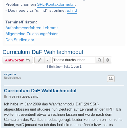
Problemchen ein
SPL-Kontaktformular
.
- Das neue vlvz "u:find" ist online:
u:find
Termine/Fristen:
Aufnahmeverfahren Lehramt
Allgemeine Zulassungsfristen
Das Studienjahr
Curriculum DaF Wahlfachmodul
Suche
Erweitert
Antworten
5 Beiträge • Seite
1
von
1
safyetou
Neologismus
Curriculum DaF Wahlfachmodul
B
Fr 05.Feb 2016, 14:42
e
i
Ich habe im Jahr 2009 das Wahlfachmodul DaF (24 SSt.)
t
abgeschlossen und studiere nun Deutsch auf Lehramt an der KPH. Ich
r
a
wollte mit eventuell etwas anrechnen lassen und wurde nach dem
g
Curriculum des Wahlfachmoduls gefragt. Leider konnte ich online nichts
finden, weiß jemand wo ich das herbekommen könnte bzw. hat es