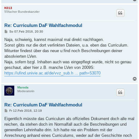
K013
55facher Bundeskanzler
Re: Curriculum DaF Wahlfachmodul
B
So 07.Feb 2016, 20:30
e
i
Naja, schwierig, kannst maximal mal direkt nachfragen.
t
Sonst gibts nur die dort verlinkten Dateien, u.a. eben das Curriculum.
r
a
Mitunter findest über das neue u:find noch Beschreibungen deiner
g
absolvierten LVen.
Naja, sofern bzgl. Inhalten auch was eingepflegt wurde, nicht so genau
geschaut, aber hier z.B. manche LVen von 2009S:
https://ufind.univie.ac.at/de/vvz_sub.h ... path=53070
Marada
Moderatorin
Re: Curriculum DaF Wahlfachmodul
B
Fr 12.Feb 2016, 12:19
e
i
Eigentlich müsste das Curriculum als offizielles Dokument doch alle mal
t
reichen, da stehen doch im Normalfall auch die Beschreibungen und
r
a
generellen Lehrinhalte drin. Ich hatte nie ein Problem mit der
g
Anrechnung anhand eines Curriculums, weder auf der Geschichte noch