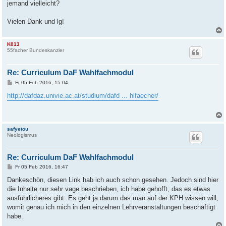
jemand vielleicht?
Vielen Dank und lg!
K013
55facher Bundeskanzler
Re: Curriculum DaF Wahlfachmodul
B
Fr 05.Feb 2016, 15:04
e
i
http://dafdaz.univie.ac.at/studium/dafd ... hlfaecher/
t
r
a
g
safyetou
Neologismus
Re: Curriculum DaF Wahlfachmodul
B
Fr 05.Feb 2016, 16:47
e
i
Dankeschön, diesen Link hab ich auch schon gesehen. Jedoch sind hier
t
die Inhalte nur sehr vage beschrieben, ich habe gehofft, das es etwas
r
a
ausführlicheres gibt. Es geht ja darum das man auf der KPH wissen will,
g
womit genau ich mich in den einzelnen Lehrveranstaltungen beschäftigt
habe.