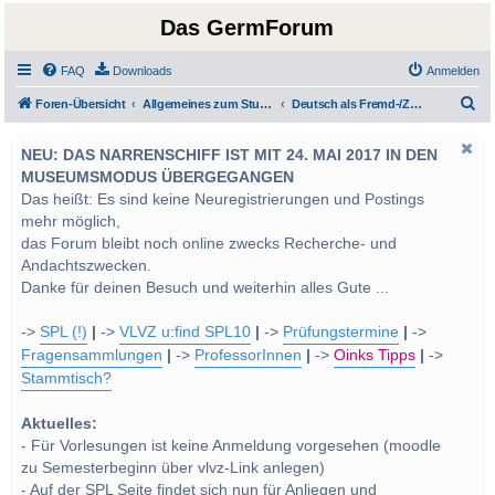
Das GermForum
FAQ
Downloads
Anmelden
S
Foren-Übersicht
Allgemeines zum Studium und Studentenleben
Deutsch als Fremd-/Zweitsprache
u
NEU: DAS NARRENSCHIFF IST MIT 24. MAI 2017 IN DEN
c
MUSEUMSMODUS ÜBERGEGANGEN
h
Das heißt: Es sind keine Neuregistrierungen und Postings
e
mehr möglich,
das Forum bleibt noch online zwecks Recherche- und
Andachtszwecken.
Danke für deinen Besuch und weiterhin alles Gute ...
->
SPL (!)
|
->
VLVZ u:find SPL10
|
->
Prüfungstermine
|
->
Fragensammlungen
|
->
ProfessorInnen
|
->
Oinks Tipps
|
->
Stammtisch?
Aktuelles:
- Für Vorlesungen ist keine Anmeldung vorgesehen (moodle
zu Semesterbeginn über vlvz-Link anlegen)
- Auf der SPL Seite findet sich nun für Anliegen und