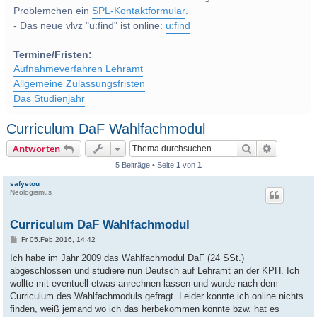
Problemchen ein
SPL-Kontaktformular
.
- Das neue vlvz "u:find" ist online:
u:find
Termine/Fristen:
Aufnahmeverfahren Lehramt
Allgemeine Zulassungsfristen
Das Studienjahr
Curriculum DaF Wahlfachmodul
Suche
Erweitert
Antworten
5 Beiträge • Seite
1
von
1
safyetou
Neologismus
Curriculum DaF Wahlfachmodul
B
Fr 05.Feb 2016, 14:42
e
i
Ich habe im Jahr 2009 das Wahlfachmodul DaF (24 SSt.)
t
abgeschlossen und studiere nun Deutsch auf Lehramt an der KPH. Ich
r
a
wollte mit eventuell etwas anrechnen lassen und wurde nach dem
g
Curriculum des Wahlfachmoduls gefragt. Leider konnte ich online nichts
finden, weiß jemand wo ich das herbekommen könnte bzw. hat es