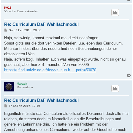
K013
55facher Bundeskanzler
Re: Curriculum DaF Wahlfachmodul
B
So 07.Feb 2016, 20:30
e
i
Naja, schwierig, kannst maximal mal direkt nachfragen.
t
Sonst gibts nur die dort verlinkten Dateien, u.a. eben das Curriculum.
r
a
Mitunter findest über das neue u:find noch Beschreibungen deiner
g
absolvierten LVen.
Naja, sofern bzgl. Inhalten auch was eingepflegt wurde, nicht so genau
geschaut, aber hier z.B. manche LVen von 2009S:
https://ufind.univie.ac.at/de/vvz_sub.h ... path=53070
Marada
Moderatorin
Re: Curriculum DaF Wahlfachmodul
B
Fr 12.Feb 2016, 12:19
e
i
Eigentlich müsste das Curriculum als offizielles Dokument doch alle mal
t
reichen, da stehen doch im Normalfall auch die Beschreibungen und
r
a
generellen Lehrinhalte drin. Ich hatte nie ein Problem mit der
g
Anrechnung anhand eines Curriculums, weder auf der Geschichte noch