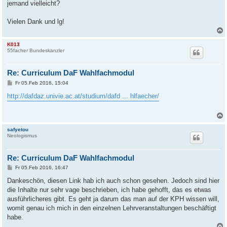
jemand vielleicht?
Vielen Dank und lg!
K013
55facher Bundeskanzler
Re: Curriculum DaF Wahlfachmodul
B
Fr 05.Feb 2016, 15:04
e
i
http://dafdaz.univie.ac.at/studium/dafd ... hlfaecher/
t
r
a
g
safyetou
Neologismus
Re: Curriculum DaF Wahlfachmodul
B
Fr 05.Feb 2016, 16:47
e
i
Dankeschön, diesen Link hab ich auch schon gesehen. Jedoch sind hier
t
die Inhalte nur sehr vage beschrieben, ich habe gehofft, das es etwas
r
a
ausführlicheres gibt. Es geht ja darum das man auf der KPH wissen will,
g
womit genau ich mich in den einzelnen Lehrveranstaltungen beschäftigt
habe.