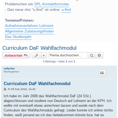
Problemchen ein
SPL-Kontaktformular
.
- Das neue vlvz "u:find" ist online:
u:find
Termine/Fristen:
Aufnahmeverfahren Lehramt
Allgemeine Zulassungsfristen
Das Studienjahr
Curriculum DaF Wahlfachmodul
Suche
Erweitert
Antworten
5 Beiträge • Seite
1
von
1
safyetou
Neologismus
Curriculum DaF Wahlfachmodul
B
Fr 05.Feb 2016, 14:42
e
i
Ich habe im Jahr 2009 das Wahlfachmodul DaF (24 SSt.)
t
abgeschlossen und studiere nun Deutsch auf Lehramt an der KPH. Ich
r
a
wollte mit eventuell etwas anrechnen lassen und wurde nach dem
g
Curriculum des Wahlfachmoduls gefragt. Leider konnte ich online nichts
finden, weiß jemand wo ich das herbekommen könnte bzw. hat es