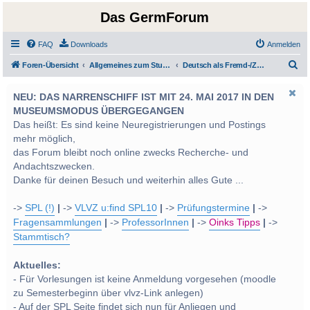
Das GermForum
FAQ
Downloads
Anmelden
S
Foren-Übersicht
Allgemeines zum Studium und Studentenleben
Deutsch als Fremd-/Zweitsprache
u
NEU: DAS NARRENSCHIFF IST MIT 24. MAI 2017 IN DEN
c
MUSEUMSMODUS ÜBERGEGANGEN
h
Das heißt: Es sind keine Neuregistrierungen und Postings
e
mehr möglich,
das Forum bleibt noch online zwecks Recherche- und
Andachtszwecken.
Danke für deinen Besuch und weiterhin alles Gute ...
->
SPL (!)
|
->
VLVZ u:find SPL10
|
->
Prüfungstermine
|
->
Fragensammlungen
|
->
ProfessorInnen
|
->
Oinks Tipps
|
->
Stammtisch?
Aktuelles:
- Für Vorlesungen ist keine Anmeldung vorgesehen (moodle
zu Semesterbeginn über vlvz-Link anlegen)
- Auf der SPL Seite findet sich nun für Anliegen und