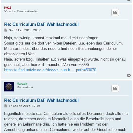
K013
55facher Bundeskanzler
Re: Curriculum DaF Wahlfachmodul
B
So 07.Feb 2016, 20:30
e
i
Naja, schwierig, kannst maximal mal direkt nachfragen.
t
Sonst gibts nur die dort verlinkten Dateien, u.a. eben das Curriculum.
r
a
Mitunter findest über das neue u:find noch Beschreibungen deiner
g
absolvierten LVen.
Naja, sofern bzgl. Inhalten auch was eingepflegt wurde, nicht so genau
geschaut, aber hier z.B. manche LVen von 2009S:
https://ufind.univie.ac.at/de/vvz_sub.h ... path=53070
Marada
Moderatorin
Re: Curriculum DaF Wahlfachmodul
B
Fr 12.Feb 2016, 12:19
e
i
Eigentlich müsste das Curriculum als offizielles Dokument doch alle mal
t
reichen, da stehen doch im Normalfall auch die Beschreibungen und
r
a
generellen Lehrinhalte drin. Ich hatte nie ein Problem mit der
g
Anrechnung anhand eines Curriculums, weder auf der Geschichte noch