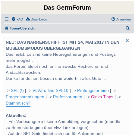
Das GermForum
FAQ
Downloads
Anmelden
S
Foren-Übersicht
u
NEU: DAS NARRENSCHIFF IST MIT 24. MAI 2017 IN DEN
c
MUSEUMSMODUS ÜBERGEGANGEN
h
Das heißt: Es sind keine Neuregistrierungen und Postings
e
mehr möglich,
das Forum bleibt noch online zwecks Recherche- und
Andachtszwecken.
Danke für deinen Besuch und weiterhin alles Gute ...
->
SPL (!)
|
->
VLVZ u:find SPL10
|
->
Prüfungstermine
|
->
Fragensammlungen
|
->
ProfessorInnen
|
->
Oinks Tipps
|
->
Stammtisch?
Aktuelles:
- Für Vorlesungen ist keine Anmeldung vorgesehen (moodle
zu Semesterbeginn über vlvz-Link anlegen)
- Auf der SPL Seite findet sich nun für Anliegen und