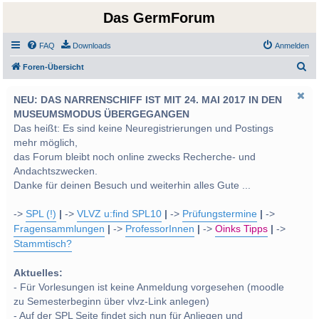
Das GermForum
FAQ
Downloads
Anmelden
S
Foren-Übersicht
u
NEU: DAS NARRENSCHIFF IST MIT 24. MAI 2017 IN DEN
c
MUSEUMSMODUS ÜBERGEGANGEN
h
Das heißt: Es sind keine Neuregistrierungen und Postings
e
mehr möglich,
das Forum bleibt noch online zwecks Recherche- und
Andachtszwecken.
Danke für deinen Besuch und weiterhin alles Gute ...
->
SPL (!)
|
->
VLVZ u:find SPL10
|
->
Prüfungstermine
|
->
Fragensammlungen
|
->
ProfessorInnen
|
->
Oinks Tipps
|
->
Stammtisch?
Aktuelles:
- Für Vorlesungen ist keine Anmeldung vorgesehen (moodle
zu Semesterbeginn über vlvz-Link anlegen)
- Auf der SPL Seite findet sich nun für Anliegen und