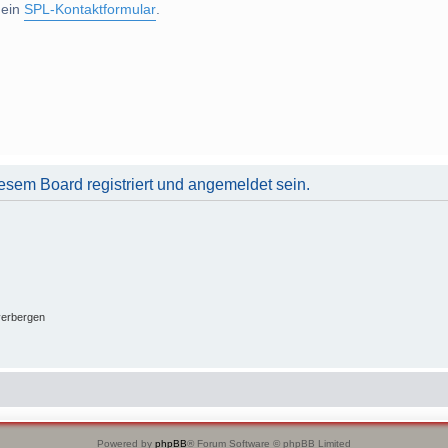
 ein
SPL-Kontaktformular
.
sem Board registriert und angemeldet sein.
verbergen
Powered by
phpBB
® Forum Software © phpBB Limited