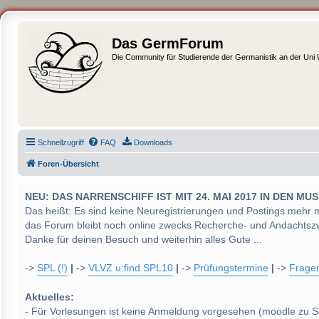
Das GermForum
Die Community für Studierende der Germanistik an der Uni
Schnellzugriff
FAQ
Downloads
Foren-Übersicht
NEU: DAS NARRENSCHIFF IST MIT 24. MAI 2017 IN DEN
Das heißt: Es sind keine Neuregistrierungen und Postings mehr 
das Forum bleibt noch online zwecks Recherche- und Andachtsz
Danke für deinen Besuch und weiterhin alles Gute ...
->
SPL (!)
|
->
VLVZ u:find SPL10
|
->
Prüfungstermine
|
->
Frage
Aktuelles:
- Für Vorlesungen ist keine Anmeldung vorgesehen (moodle zu S