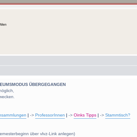
 Wien
 MUSEUMSMODUS ÜBERGEGANGEN
möglich,
wecken.
nsammlungen
|
->
ProfessorInnen
|
->
Oinks Tipps
|
->
Stammtisch?
emesterbeginn über vlvz-Link anlegen)