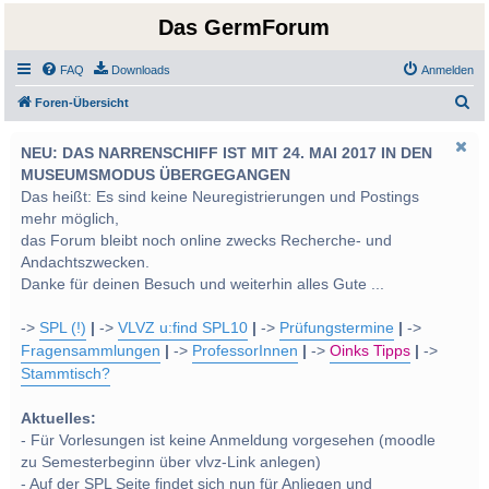
Das GermForum
FAQ
Downloads
Anmelden
S
Foren-Übersicht
u
NEU: DAS NARRENSCHIFF IST MIT 24. MAI 2017 IN DEN
c
MUSEUMSMODUS ÜBERGEGANGEN
h
Das heißt: Es sind keine Neuregistrierungen und Postings
e
mehr möglich,
das Forum bleibt noch online zwecks Recherche- und
Andachtszwecken.
Danke für deinen Besuch und weiterhin alles Gute ...
->
SPL (!)
|
->
VLVZ u:find SPL10
|
->
Prüfungstermine
|
->
Fragensammlungen
|
->
ProfessorInnen
|
->
Oinks Tipps
|
->
Stammtisch?
Aktuelles:
- Für Vorlesungen ist keine Anmeldung vorgesehen (moodle
zu Semesterbeginn über vlvz-Link anlegen)
- Auf der SPL Seite findet sich nun für Anliegen und