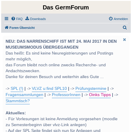
Das GermForum
FAQ
Downloads
Anmelden
S
Foren-Übersicht
u
NEU: DAS NARRENSCHIFF IST MIT 24. MAI 2017 IN DEN
c
MUSEUMSMODUS ÜBERGEGANGEN
h
Das heißt: Es sind keine Neuregistrierungen und Postings
e
mehr möglich,
das Forum bleibt noch online zwecks Recherche- und
Andachtszwecken.
Danke für deinen Besuch und weiterhin alles Gute ...
->
SPL (!)
|
->
VLVZ u:find SPL10
|
->
Prüfungstermine
|
->
Fragensammlungen
|
->
ProfessorInnen
|
->
Oinks Tipps
|
->
Stammtisch?
Aktuelles:
- Für Vorlesungen ist keine Anmeldung vorgesehen (moodle
zu Semesterbeginn über vlvz-Link anlegen)
- Auf der SPL Seite findet sich nun für Anliegen und