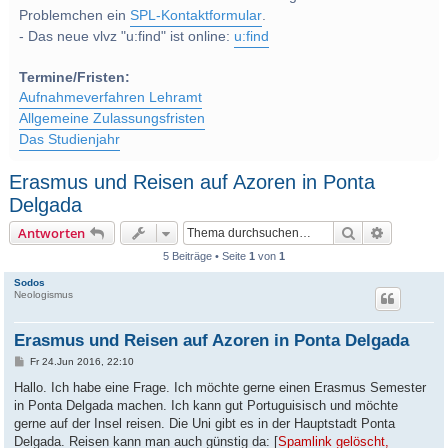
Problemchen ein
SPL-Kontaktformular
.
- Das neue vlvz "u:find" ist online:
u:find
Termine/Fristen:
Aufnahmeverfahren Lehramt
Allgemeine Zulassungsfristen
Das Studienjahr
Erasmus und Reisen auf Azoren in Ponta
Delgada
Suche
Erweitert
Antworten
5 Beiträge • Seite
1
von
1
Sodos
Neologismus
Erasmus und Reisen auf Azoren in Ponta Delgada
B
Fr 24.Jun 2016, 22:10
e
i
Hallo. Ich habe eine Frage. Ich möchte gerne einen Erasmus Semester
t
in Ponta Delgada machen. Ich kann gut Portuguisisch und möchte
r
a
gerne auf der Insel reisen. Die Uni gibt es in der Hauptstadt Ponta
g
Delgada. Reisen kann man auch günstig da: [
Spamlink gelöscht,