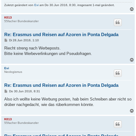
Zuletzt geändert von
Evi
am Do 30.Jun 2016, 8:30, insgesamt 1-mal geändert.
K013
55facher Bundeskanzler
Re: Erasmus und Reisen auf Azoren in Ponta Delgada
B
Di 28.Jun 2016, 1:10
e
i
Riecht streng nach Werbeposts.
t
Bitte keine Werbeverlinkungen und Pseudofragen.
r
a
g
Evi
Neologismus
Re: Erasmus und Reisen auf Azoren in Ponta Delgada
B
Do 30.Jun 2016, 8:31
e
i
Also ich wollte keine Werbung posten, hab beim Schreiben aber nicht so
t
drüber nachgedacht, wie das rüberkommen könnte.
r
a
g
K013
55facher Bundeskanzler