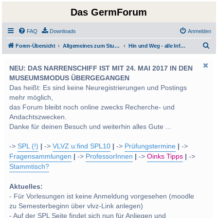
Das GermForum
FAQ
Downloads
Anmelden
S
Foren-Übersicht
Allgemeines zum Studium und Studentenleben
Hin und Weg - alle Infos für Ein- und Auswanderer
u
NEU: DAS NARRENSCHIFF IST MIT 24. MAI 2017 IN DEN
c
MUSEUMSMODUS ÜBERGEGANGEN
h
Das heißt: Es sind keine Neuregistrierungen und Postings
e
mehr möglich,
das Forum bleibt noch online zwecks Recherche- und
Andachtszwecken.
Danke für deinen Besuch und weiterhin alles Gute ...
->
SPL (!)
|
->
VLVZ u:find SPL10
|
->
Prüfungstermine
|
->
Fragensammlungen
|
->
ProfessorInnen
|
->
Oinks Tipps
|
->
Stammtisch?
Aktuelles:
- Für Vorlesungen ist keine Anmeldung vorgesehen (moodle
zu Semesterbeginn über vlvz-Link anlegen)
- Auf der SPL Seite findet sich nun für Anliegen und