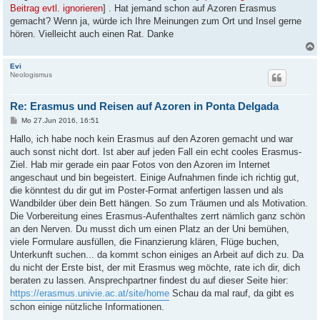
Beitrag evtl. ignorieren
] . Hat jemand schon auf Azoren Erasmus
gemacht? Wenn ja, würde ich Ihre Meinungen zum Ort und Insel gerne
hören. Vielleicht auch einen Rat. Danke
Evi
Neologismus
Re: Erasmus und Reisen auf Azoren in Ponta Delgada
B
Mo 27.Jun 2016, 16:51
e
i
Hallo, ich habe noch kein Erasmus auf den Azoren gemacht und war
t
auch sonst nicht dort. Ist aber auf jeden Fall ein echt cooles Erasmus-
r
a
Ziel. Hab mir gerade ein paar Fotos von den Azoren im Internet
g
angeschaut und bin begeistert. Einige Aufnahmen finde ich richtig gut,
die könntest du dir gut im Poster-Format anfertigen lassen und als
Wandbilder über dein Bett hängen. So zum Träumen und als Motivation.
Die Vorbereitung eines Erasmus-Aufenthaltes zerrt nämlich ganz schön
an den Nerven. Du musst dich um einen Platz an der Uni bemühen,
viele Formulare ausfüllen, die Finanzierung klären, Flüge buchen,
Unterkunft suchen... da kommt schon einiges an Arbeit auf dich zu. Da
du nicht der Erste bist, der mit Erasmus weg möchte, rate ich dir, dich
beraten zu lassen. Ansprechpartner findest du auf dieser Seite hier:
https://erasmus.univie.ac.at/site/home
Schau da mal rauf, da gibt es
schon einige nützliche Informationen.