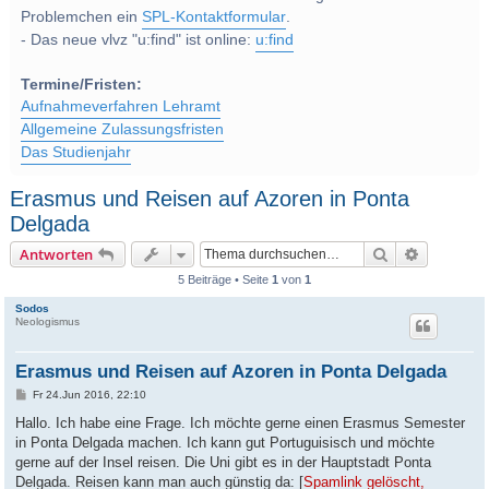
Problemchen ein
SPL-Kontaktformular
.
- Das neue vlvz "u:find" ist online:
u:find
Termine/Fristen:
Aufnahmeverfahren Lehramt
Allgemeine Zulassungsfristen
Das Studienjahr
Erasmus und Reisen auf Azoren in Ponta
Delgada
Suche
Erweitert
Antworten
5 Beiträge • Seite
1
von
1
Sodos
Neologismus
Erasmus und Reisen auf Azoren in Ponta Delgada
B
Fr 24.Jun 2016, 22:10
e
i
Hallo. Ich habe eine Frage. Ich möchte gerne einen Erasmus Semester
t
in Ponta Delgada machen. Ich kann gut Portuguisisch und möchte
r
a
gerne auf der Insel reisen. Die Uni gibt es in der Hauptstadt Ponta
g
Delgada. Reisen kann man auch günstig da: [
Spamlink gelöscht,