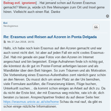
Beitrag evtl. ignorieren
] . Hat jemand schon auf Azoren Erasmus
gemacht? Wenn ja, würde ich Ihre Meinungen zum Ort und Insel gerne
hören. Vielleicht auch einen Rat. Danke
Evi
Neologismus
Re: Erasmus und Reisen auf Azoren in Ponta Delgada
B
Mo 27.Jun 2016, 16:51
e
i
Hallo, ich habe noch kein Erasmus auf den Azoren gemacht und war
t
auch sonst nicht dort. Ist aber auf jeden Fall ein echt cooles Erasmus-
r
a
Ziel. Hab mir gerade ein paar Fotos von den Azoren im Internet
g
angeschaut und bin begeistert. Einige Aufnahmen finde ich richtig gut,
die könntest du dir gut im Poster-Format anfertigen lassen und als
Wandbilder über dein Bett hängen. So zum Träumen und als Motivation.
Die Vorbereitung eines Erasmus-Aufenthaltes zerrt nämlich ganz schön
an den Nerven. Du musst dich um einen Platz an der Uni bemühen,
viele Formulare ausfüllen, die Finanzierung klären, Flüge buchen,
Unterkunft suchen... da kommt schon einiges an Arbeit auf dich zu. Da
du nicht der Erste bist, der mit Erasmus weg möchte, rate ich dir, dich
beraten zu lassen. Ansprechpartner findest du auf dieser Seite hier:
https://erasmus.univie.ac.at/site/home
Schau da mal rauf, da gibt es
schon einige nützliche Informationen.