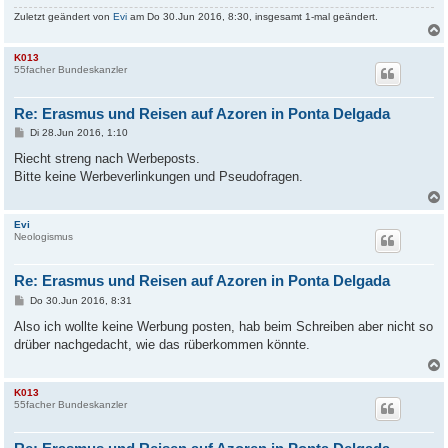
Zuletzt geändert von
Evi
am Do 30.Jun 2016, 8:30, insgesamt 1-mal geändert.
K013
55facher Bundeskanzler
Re: Erasmus und Reisen auf Azoren in Ponta Delgada
B
Di 28.Jun 2016, 1:10
e
i
Riecht streng nach Werbeposts.
t
Bitte keine Werbeverlinkungen und Pseudofragen.
r
a
g
Evi
Neologismus
Re: Erasmus und Reisen auf Azoren in Ponta Delgada
B
Do 30.Jun 2016, 8:31
e
i
Also ich wollte keine Werbung posten, hab beim Schreiben aber nicht so
t
drüber nachgedacht, wie das rüberkommen könnte.
r
a
g
K013
55facher Bundeskanzler