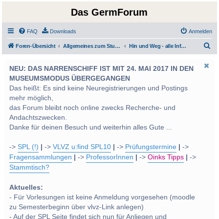
Das GermForum
FAQ
Downloads
Anmelden
S
Foren-Übersicht
Allgemeines zum Studium und Studentenleben
Hin und Weg - alle Infos für Ein- und Auswanderer
u
NEU: DAS NARRENSCHIFF IST MIT 24. MAI 2017 IN DEN
c
MUSEUMSMODUS ÜBERGEGANGEN
h
Das heißt: Es sind keine Neuregistrierungen und Postings
e
mehr möglich,
das Forum bleibt noch online zwecks Recherche- und
Andachtszwecken.
Danke für deinen Besuch und weiterhin alles Gute ...
->
SPL (!)
|
->
VLVZ u:find SPL10
|
->
Prüfungstermine
|
->
Fragensammlungen
|
->
ProfessorInnen
|
->
Oinks Tipps
|
->
Stammtisch?
Aktuelles:
- Für Vorlesungen ist keine Anmeldung vorgesehen (moodle
zu Semesterbeginn über vlvz-Link anlegen)
- Auf der SPL Seite findet sich nun für Anliegen und