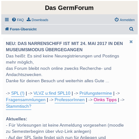
Das GermForum
FAQ
Downloads
Anmelden
S
Foren-Übersicht
u
NEU: DAS NARRENSCHIFF IST MIT 24. MAI 2017 IN DEN
c
MUSEUMSMODUS ÜBERGEGANGEN
h
Das heißt: Es sind keine Neuregistrierungen und Postings
e
mehr möglich,
das Forum bleibt noch online zwecks Recherche- und
Andachtszwecken.
Danke für deinen Besuch und weiterhin alles Gute ...
->
SPL (!)
|
->
VLVZ u:find SPL10
|
->
Prüfungstermine
|
->
Fragensammlungen
|
->
ProfessorInnen
|
->
Oinks Tipps
|
->
Stammtisch?
Aktuelles:
- Für Vorlesungen ist keine Anmeldung vorgesehen (moodle
zu Semesterbeginn über vlvz-Link anlegen)
- Auf der SPL Seite findet sich nun für Anliegen und