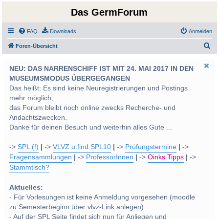
Das GermForum
FAQ
Downloads
Anmelden
S
Foren-Übersicht
u
NEU: DAS NARRENSCHIFF IST MIT 24. MAI 2017 IN DEN
c
MUSEUMSMODUS ÜBERGEGANGEN
h
Das heißt: Es sind keine Neuregistrierungen und Postings
e
mehr möglich,
das Forum bleibt noch online zwecks Recherche- und
Andachtszwecken.
Danke für deinen Besuch und weiterhin alles Gute ...
->
SPL (!)
|
->
VLVZ u:find SPL10
|
->
Prüfungstermine
|
->
Fragensammlungen
|
->
ProfessorInnen
|
->
Oinks Tipps
|
->
Stammtisch?
Aktuelles:
- Für Vorlesungen ist keine Anmeldung vorgesehen (moodle
zu Semesterbeginn über vlvz-Link anlegen)
- Auf der SPL Seite findet sich nun für Anliegen und