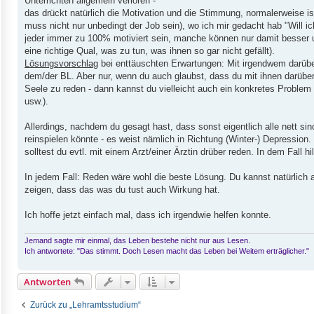
Unterrichten allgemein verloren -
das drückt natürlich die Motivation und die Stimmung, normalerweise is
muss nicht nur unbedingt der Job sein), wo ich mir gedacht hab "Will i
jeder immer zu 100% motiviert sein, manche können nur damit besser u
eine richtige Qual, was zu tun, was ihnen so gar nicht gefällt).
Lösungsvorschlag
bei enttäuschten Erwartungen: Mit irgendwem darüber
dem/der BL. Aber nur, wenn du auch glaubst, dass du mit ihnen darüber 
Seele zu reden - dann kannst du vielleicht auch ein konkretes Problem 
usw.).
Allerdings, nachdem du gesagt hast, dass sonst eigentlich alle nett si
reinspielen könnte - es weist nämlich in Richtung (Winter-) Depressio
solltest du evtl. mit einem Arzt/einer Ärztin drüber reden. In dem Fall h
In jedem Fall: Reden wäre wohl die beste Lösung. Du kannst natürlich au
zeigen, dass das was du tust auch Wirkung hat.
Ich hoffe jetzt einfach mal, dass ich irgendwie helfen konnte.
Jemand sagte mir einmal, das Leben bestehe nicht nur aus Lesen.
Ich antwortete: "Das stimmt. Doch Lesen macht das Leben bei Weitem erträglicher."
Antworten
Zurück zu „Lehramtsstudium“