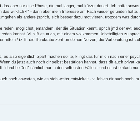
t das aber nur eine Phase, die mal länger, mal kürzer dauert. Ich hatte sowa
ch das wirklich?!" - dann aber mein Interesse am Fach wieder gefunden hatte.
mgehen als andere (sprich, sich besser dazu motivieren, trotzdem was durch
 reden, möglichst jemandem, der die Situation kennt, sprich jmd der evtl a
reden kannst. Vl hilft es auch, mit einem vollkommen Unbeteiligten zu sprech
ermitteln? (z.B. die Bürokratie zerrt an deinen Nerven, die Vorbereitung ist 
nd, es also eigentlich Spaß machen sollte, klingt das für mich nach einer psy
n. Wenn du jetzt auch noch dir selbst bestätigen kannst, dass dir auch priva
ilft "durchbeißen" nämlich nur in den seltensten Fällen - und es ist einfach nur
ch noch abwarten, wie es sich weiter entwickelt - vl fehlen dir auch noch im 