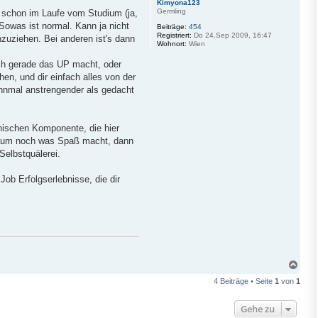
Kimyona123
Germling
s schon im Laufe vom Studium (ja,
 Sowas ist normal. Kann ja nicht
Beiträge:
454
Registriert:
Do 24.Sep 2009, 16:47
zuziehen. Bei anderen ist's dann
Wohnort:
Wien
uch gerade das UP macht, oder
en, und dir einfach alles von der
zehnmal anstrengender als gedacht
chischen Komponente, die hier
t kaum noch was Spaß macht, dann
 Selbstquälerei.
Job Erfolgserlebnisse, die dir
N
a
4 Beiträge • Seite
1
von
1
c
h
o
Gehe zu
b