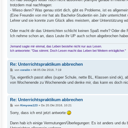
g
trotzdem mal nachfragen:
- Wieso denn? Was genau stört dich, gibt es Probleme, ist es allgemein 
(Eine Freundin von mir hat als Bachelor-Studentin ein Jahr unterrichtet
Lehrer und sie konnte zum Glück alles meistern, aber Unterstützung 
Oder macht dir das Unterrichten schlicht keinen Spaß mehr? Oder die 
Ich nehme schon an, dass Leute ihr UP auch schon abgebrochen haben -
Jemand sagte mir einmal, das Leben bestehe nicht nur aus Lesen.
Ich antwortete: "Das stimmt. Doch Lesen macht das Leben bei Weitem erträglicher."
Re: Unterrichtspraktikum abbrechen
B
von
coralin
»
Mi 05.Okt 2016, 7:19
e
i
Tja, eigentlich passt alles (super Schule, nette BL, Klassen sind ok),
t
von Wochenende zu Wochenende und denke mir, das kann es doch nich
r
a
g
Re: Unterrichtspraktikum abbrechen
B
von
Kimyona123
»
Do 20.Okt 2016, 10:21
e
i
Sorry, dass ich erst jetzt antworte
t
r
a
Dann hab ich einige Vermutungen/Überlegungen: Es ist anders und du bist
g