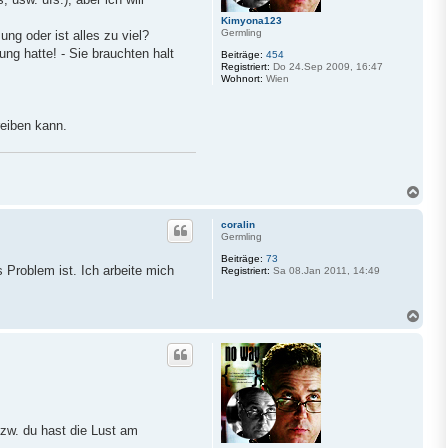
Kimyona123
Germling
ng oder ist alles zu viel?
ng hatte! - Sie brauchten halt
Beiträge:
454
Registriert:
Do 24.Sep 2009, 16:47
Wohnort:
Wien
reiben kann.
N
a
c
coralin
h
Germling
o
Beiträge:
73
b
 Problem ist. Ich arbeite mich
Registriert:
Sa 08.Jan 2011, 14:49
e
n
N
a
c
h
o
b
e
n
bzw. du hast die Lust am