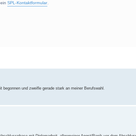
 ein
SPL-Kontaktformular
.
rte Suche
 begonnen und zweifle gerade stark an meiner Berufswahl.
 Abschlussphase mit Diplomarbeit, allgemeiner Angst/Panik vor dem Abschluss, 