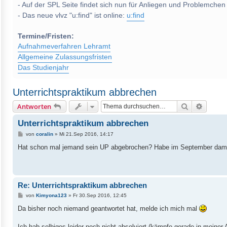
- Auf der SPL Seite findet sich nun für Anliegen und Problemchen
- Das neue vlvz "u:find" ist online:
u:find
Termine/Fristen:
Aufnahmeverfahren Lehramt
Allgemeine Zulassungsfristen
Das Studienjahr
Unterrichtspraktikum abbrechen
Suche
Erweite
Antworten
Unterrichtspraktikum abbrechen
B
von
coralin
»
Mi 21.Sep 2016, 14:17
e
i
Hat schon mal jemand sein UP abgebrochen? Habe im September damit
t
r
a
g
Re: Unterrichtspraktikum abbrechen
B
von
Kimyona123
»
Fr 30.Sep 2016, 12:45
e
i
Da bisher noch niemand geantwortet hat, melde ich mich mal
t
r
a
Ich hab selbiges leider noch nicht absolviert (kämpfe gerade in meiner