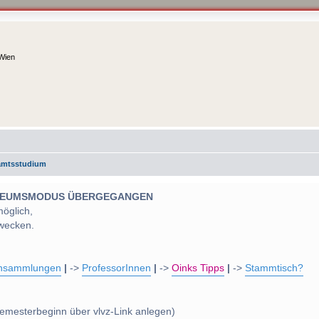
 Wien
amtsstudium
 MUSEUMSMODUS ÜBERGEGANGEN
möglich,
wecken.
nsammlungen
|
->
ProfessorInnen
|
->
Oinks Tipps
|
->
Stammtisch?
emesterbeginn über vlvz-Link anlegen)