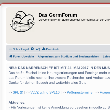
Das GermForum
Die Community für Studierende der Germanistik an der Uni
Schnellzugriff
FAQ
Downloads
Foren-Übersicht
Allgemeines zum Studium und Studentenleben
Lehr
NEU: DAS NARRENSCHIFF IST MIT 24. MAI 2017 IN DEN
Das heißt: Es sind keine Neuregistrierungen und Postings mehr 
das Forum bleibt noch online zwecks Recherche- und Andachtsz
Danke für deinen Besuch und weiterhin alles Gute ...
->
SPL (!)
|
->
VLVZ u:find SPL10
|
->
Prüfungstermine
|
->
Frage
Aktuelles:
- Für Vorlesungen ist keine Anmeldung vorgesehen (moodle zu S