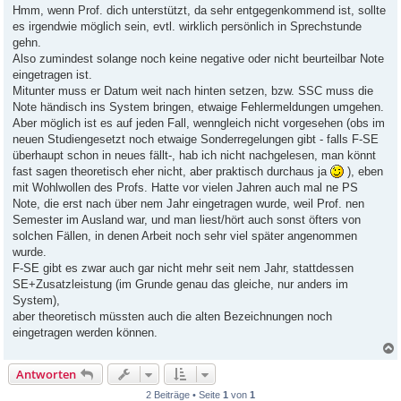
i
Hmm, wenn Prof. dich unterstützt, da sehr entgegenkommend ist, sollte
t
es irgendwie möglich sein, evtl. wirklich persönlich in Sprechstunde
r
a
gehn.
g
Also zumindest solange noch keine negative oder nicht beurteilbar Note
eingetragen ist.
Mitunter muss er Datum weit nach hinten setzen, bzw. SSC muss die
Note händisch ins System bringen, etwaige Fehlermeldungen umgehen.
Aber möglich ist es auf jeden Fall, wenngleich nicht vorgesehen (obs im
neuen Studiengesetzt noch etwaige Sonderregelungen gibt - falls F-SE
überhaupt schon in neues fällt-, hab ich nicht nachgelesen, man könnt
fast sagen theoretisch eher nicht, aber praktisch durchaus ja
), eben
mit Wohlwollen des Profs. Hatte vor vielen Jahren auch mal ne PS
Note, die erst nach über nem Jahr eingetragen wurde, weil Prof. nen
Semester im Ausland war, und man liest/hört auch sonst öfters von
solchen Fällen, in denen Arbeit noch sehr viel später angenommen
wurde.
F-SE gibt es zwar auch gar nicht mehr seit nem Jahr, stattdessen
SE+Zusatzleistung (im Grunde genau das gleiche, nur anders im
System),
aber theoretisch müssten auch die alten Bezeichnungen noch
eingetragen werden können.
Antworten
2 Beiträge • Seite
1
von
1