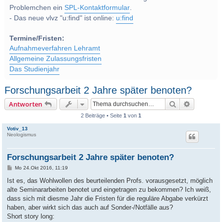
Problemchen ein
SPL-Kontaktformular
.
- Das neue vlvz "u:find" ist online:
u:find
Termine/Fristen:
Aufnahmeverfahren Lehramt
Allgemeine Zulassungsfristen
Das Studienjahr
Forschungsarbeit 2 Jahre später benoten?
Suche
Erweitert
Antworten
2 Beiträge • Seite
1
von
1
Votiv_13
Neologismus
Forschungsarbeit 2 Jahre später benoten?
B
Mo 24.Okt 2016, 11:19
e
i
Ist es, das Wohlwollen des beurteilenden Profs. vorausgesetzt, möglich
t
alte Seminararbeiten benotet und eingetragen zu bekommen? Ich weiß,
r
a
dass sich mit diesme Jahr die Fristen für die reguläre Abgabe verkürzt
g
haben, aber wirkt sich das auch auf Sonder-/Notfälle aus?
Short story long: