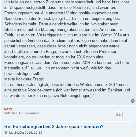
Ich feile an den letzten Zügen meiner Masterarbeit und habe kürzlichst
im U:space festgestellt, dass mir eine Note fehlt, und zwar fürs
Forschungsseminar. Alle anderen LV sind positiv abgeschlossen.
Nachdem sich der Schock gelegt hat, bin ich um begrenzung des
Schadens bemüht. Denn eigentlich wollte ich im November mein
Studium (bis auf die Masterprüfung) abschließen. Die Arbeit die mir
Fehlt, ist auch zu 3/4 fertiggestellt. Ich musste nur im Winter 2014 aus
persönlichen Gründen das Studium auf Eis legen und habe dann total
daruaf vergessen, dass diese Arbeit noch nicht abgegeben wurde.
Jetzt stellt sich mir die Frage, bevor ich betreffenden Professor
kontaktiere, ob es überhaupt möglich ist 2016 noch eine
Forschungsarbeit aus dem Wintersemester 2014 zu benoten. Ich hoffe
inständig auf "ja", weil ich ansonsten nicht weiß, wie ich das
bewerkstelligen soll...
Meine konkrete Frage:
Ist es theoretich möglich, dass ich für das Wintersemester 2014 noch
eine positive Note bekomme (ich war immer anwesend im Seminar und
es wurde bisher keine negative Note eingetragen)?
K013
55facher Bundeskanzler
Re: Forschungsarbeit 2 Jahre später benoten?
B
Mo 24.Okt 2016, 16:25
e