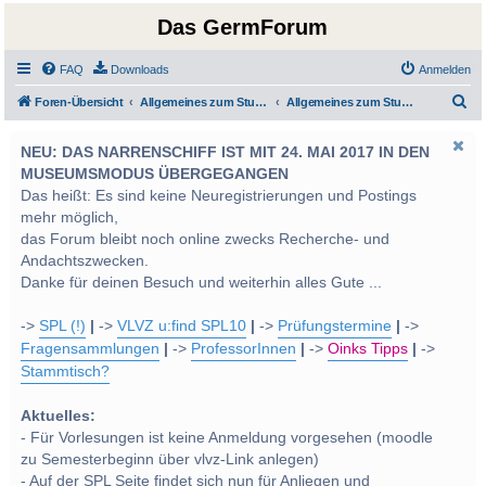
Das GermForum
FAQ
Downloads
Anmelden
S
Foren-Übersicht
Allgemeines zum Studium und Studentenleben
Allgemeines zum Studium
u
NEU: DAS NARRENSCHIFF IST MIT 24. MAI 2017 IN DEN
c
MUSEUMSMODUS ÜBERGEGANGEN
h
Das heißt: Es sind keine Neuregistrierungen und Postings
e
mehr möglich,
das Forum bleibt noch online zwecks Recherche- und
Andachtszwecken.
Danke für deinen Besuch und weiterhin alles Gute ...
->
SPL (!)
|
->
VLVZ u:find SPL10
|
->
Prüfungstermine
|
->
Fragensammlungen
|
->
ProfessorInnen
|
->
Oinks Tipps
|
->
Stammtisch?
Aktuelles:
- Für Vorlesungen ist keine Anmeldung vorgesehen (moodle
zu Semesterbeginn über vlvz-Link anlegen)
- Auf der SPL Seite findet sich nun für Anliegen und