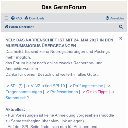
Das GermForum
FAQ
Downloads
Anmelden
S
Foren-Übersicht
u
NEU: DAS NARRENSCHIFF IST MIT 24. MAI 2017 IN DEN
c
MUSEUMSMODUS ÜBERGEGANGEN
h
Das heißt: Es sind keine Neuregistrierungen und Postings
e
mehr möglich,
das Forum bleibt noch online zwecks Recherche- und
Andachtszwecken.
Danke für deinen Besuch und weiterhin alles Gute ...
->
SPL (!)
|
->
VLVZ u:find SPL10
|
->
Prüfungstermine
|
->
Fragensammlungen
|
->
ProfessorInnen
|
->
Oinks Tipps
|
->
Stammtisch?
Aktuelles:
- Für Vorlesungen ist keine Anmeldung vorgesehen (moodle
zu Semesterbeginn über vlvz-Link anlegen)
- Auf der SPL Seite findet sich nun für Anliegen und