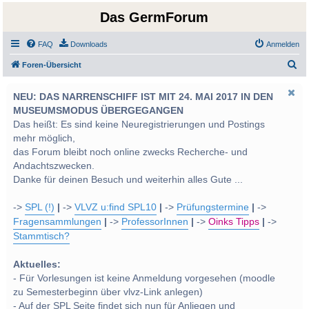
Das GermForum
FAQ
Downloads
Anmelden
S
Foren-Übersicht
u
NEU: DAS NARRENSCHIFF IST MIT 24. MAI 2017 IN DEN
c
MUSEUMSMODUS ÜBERGEGANGEN
h
Das heißt: Es sind keine Neuregistrierungen und Postings
e
mehr möglich,
das Forum bleibt noch online zwecks Recherche- und
Andachtszwecken.
Danke für deinen Besuch und weiterhin alles Gute ...
->
SPL (!)
|
->
VLVZ u:find SPL10
|
->
Prüfungstermine
|
->
Fragensammlungen
|
->
ProfessorInnen
|
->
Oinks Tipps
|
->
Stammtisch?
Aktuelles:
- Für Vorlesungen ist keine Anmeldung vorgesehen (moodle
zu Semesterbeginn über vlvz-Link anlegen)
- Auf der SPL Seite findet sich nun für Anliegen und