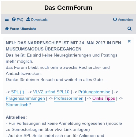
Das GermForum
FAQ
Downloads
Anmelden
S
Foren-Übersicht
u
NEU: DAS NARRENSCHIFF IST MIT 24. MAI 2017 IN DEN
c
MUSEUMSMODUS ÜBERGEGANGEN
h
Das heißt: Es sind keine Neuregistrierungen und Postings
e
mehr möglich,
das Forum bleibt noch online zwecks Recherche- und
Andachtszwecken.
Danke für deinen Besuch und weiterhin alles Gute ...
->
SPL (!)
|
->
VLVZ u:find SPL10
|
->
Prüfungstermine
|
->
Fragensammlungen
|
->
ProfessorInnen
|
->
Oinks Tipps
|
->
Stammtisch?
Aktuelles:
- Für Vorlesungen ist keine Anmeldung vorgesehen (moodle
zu Semesterbeginn über vlvz-Link anlegen)
- Auf der SPL Seite findet sich nun für Anliegen und