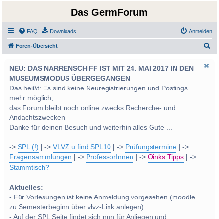
Das GermForum
FAQ
Downloads
Anmelden
S
Foren-Übersicht
u
NEU: DAS NARRENSCHIFF IST MIT 24. MAI 2017 IN DEN
c
MUSEUMSMODUS ÜBERGEGANGEN
h
Das heißt: Es sind keine Neuregistrierungen und Postings
e
mehr möglich,
das Forum bleibt noch online zwecks Recherche- und
Andachtszwecken.
Danke für deinen Besuch und weiterhin alles Gute ...
->
SPL (!)
|
->
VLVZ u:find SPL10
|
->
Prüfungstermine
|
->
Fragensammlungen
|
->
ProfessorInnen
|
->
Oinks Tipps
|
->
Stammtisch?
Aktuelles:
- Für Vorlesungen ist keine Anmeldung vorgesehen (moodle
zu Semesterbeginn über vlvz-Link anlegen)
- Auf der SPL Seite findet sich nun für Anliegen und