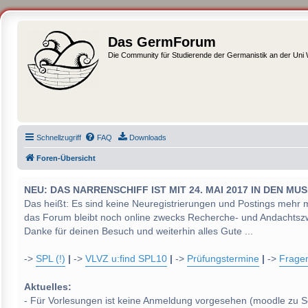
Das GermForum
Die Community für Studierende der Germanistik an der Uni
Schnellzugriff
FAQ
Downloads
Foren-Übersicht
NEU: DAS NARRENSCHIFF IST MIT 24. MAI 2017 IN DEN
Das heißt: Es sind keine Neuregistrierungen und Postings mehr 
das Forum bleibt noch online zwecks Recherche- und Andachtsz
Danke für deinen Besuch und weiterhin alles Gute ...
->
SPL (!)
|
->
VLVZ u:find SPL10
|
->
Prüfungstermine
|
->
Frage
Aktuelles:
- Für Vorlesungen ist keine Anmeldung vorgesehen (moodle zu S