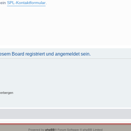
 ein
SPL-Kontaktformular
.
sem Board registriert und angemeldet sein.
verbergen
Powered by
phpBB
® Forum Software © phpBB Limited