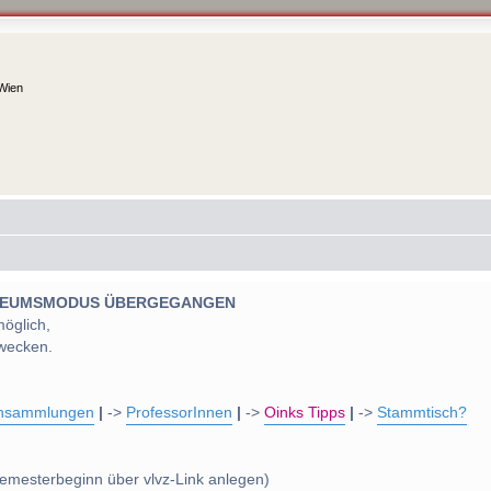
 Wien
 MUSEUMSMODUS ÜBERGEGANGEN
möglich,
wecken.
nsammlungen
|
->
ProfessorInnen
|
->
Oinks Tipps
|
->
Stammtisch?
emesterbeginn über vlvz-Link anlegen)