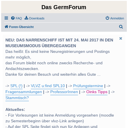
Das GermForum
FAQ
Downloads
Anmelden
S
Foren-Übersicht
u
NEU: DAS NARRENSCHIFF IST MIT 24. MAI 2017 IN DEN
c
MUSEUMSMODUS ÜBERGEGANGEN
h
Das heißt: Es sind keine Neuregistrierungen und Postings
e
mehr möglich,
das Forum bleibt noch online zwecks Recherche- und
Andachtszwecken.
Danke für deinen Besuch und weiterhin alles Gute ...
->
SPL (!)
|
->
VLVZ u:find SPL10
|
->
Prüfungstermine
|
->
Fragensammlungen
|
->
ProfessorInnen
|
->
Oinks Tipps
|
->
Stammtisch?
Aktuelles:
- Für Vorlesungen ist keine Anmeldung vorgesehen (moodle
zu Semesterbeginn über vlvz-Link anlegen)
- Auf der SPL Seite findet sich nun für Anliegen und