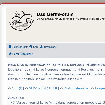
Das GermForum
Die Community für Studierende der Germanistik an der Uni
Schnellzugriff
FAQ
Downloads
Foren-Übersicht
NEU: DAS NARRENSCHIFF IST MIT 24. MAI 2017 IN DEN
Das heißt: Es sind keine Neuregistrierungen und Postings mehr 
das Forum bleibt noch online zwecks Recherche- und Andachtsz
Danke für deinen Besuch und weiterhin alles Gute ...
->
SPL (!)
|
->
VLVZ u:find SPL10
|
->
Prüfungstermine
|
->
Frage
Aktuelles:
- Für Vorlesungen ist keine Anmeldung vorgesehen (moodle zu S