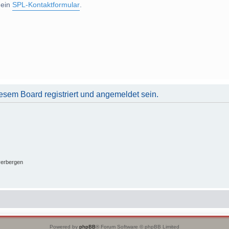
 ein
SPL-Kontaktformular
.
sem Board registriert und angemeldet sein.
verbergen
Powered by
phpBB
® Forum Software © phpBB Limited