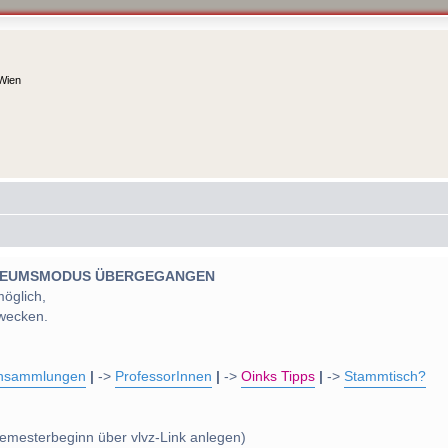
 Wien
 MUSEUMSMODUS ÜBERGEGANGEN
möglich,
wecken.
nsammlungen
|
->
ProfessorInnen
|
->
Oinks Tipps
|
->
Stammtisch?
emesterbeginn über vlvz-Link anlegen)