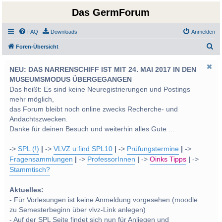
Das GermForum
FAQ
Downloads
Anmelden
S
Foren-Übersicht
u
NEU: DAS NARRENSCHIFF IST MIT 24. MAI 2017 IN DEN
c
MUSEUMSMODUS ÜBERGEGANGEN
h
Das heißt: Es sind keine Neuregistrierungen und Postings
e
mehr möglich,
das Forum bleibt noch online zwecks Recherche- und
Andachtszwecken.
Danke für deinen Besuch und weiterhin alles Gute ...
->
SPL (!)
|
->
VLVZ u:find SPL10
|
->
Prüfungstermine
|
->
Fragensammlungen
|
->
ProfessorInnen
|
->
Oinks Tipps
|
->
Stammtisch?
Aktuelles:
- Für Vorlesungen ist keine Anmeldung vorgesehen (moodle
zu Semesterbeginn über vlvz-Link anlegen)
- Auf der SPL Seite findet sich nun für Anliegen und